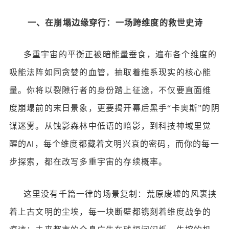
一、在崩塌边缘穿行：一场跨维度的救世史诗
多重宇宙的平衡正被暗能量蚕食，遍布各个维度的
吸能法阵如同贪婪的血管，抽取着维系现实的核心能
量。你将以裂隙行者的身份踏上征途，不仅要直面维
度崩塌前的末日景象，更要揭开幕后黑手
“卡奥斯”的阴
谋迷雾。从蚀影森林中低语的暗影，到科技神域里觉
醒的
，每个维度都藏着文明兴衰的密码，而你的每一
AI
步探索，都在改写多重宇宙的存续概率。
这里没有千篇一律的场景复制：荒原废墟的风裹挟
着上古文明的尘埃，每一块断壁都镌刻着维度战争的