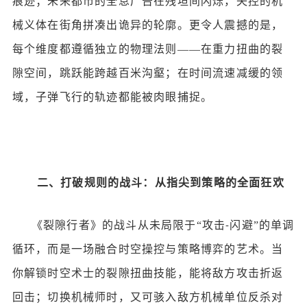
痕迹；未来都市的全息广告在残垣间闪烁，失控的机
械义体在街角拼凑出诡异的轮廓。更令人震撼的是，
每个维度都遵循独立的物理法则
——在重力扭曲的裂
隙空间，跳跃能跨越百米沟壑；在时间流速减缓的领
域，子弹飞行的轨迹都能被肉眼捕捉。
二、打破规则的战斗：从指尖到策略的全面狂欢
《裂隙行者》的战斗从未局限于
“攻击
闪避”的单调
-
循环，而是一场融合时空操控与策略博弈的艺术。当
你解锁时空术士的裂隙扭曲技能，能将敌方攻击折返
回击；切换机械师时，又可骇入敌方机械单位反杀对