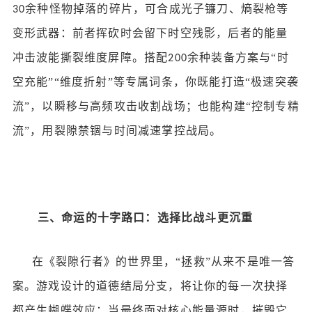
余种怪物掉落的碎片，可合成光子镰刀、熵裂枪等
30
变形武器：前者挥砍时会留下时空残影，后者的能量
冲击波能撕裂维度屏障。搭配
余种装备方案与“时
200
空充能”“维度折射”等专属词条，你既能打造“极速突袭
流”，以瞬移与高频攻击收割战场；也能构建“控制专精
流”，用裂隙禁锢与时间减速掌控战局。
三、命运的十字路口：选择比战斗更沉重
在《裂隙行者》的世界里，
“拯救”从来不是唯一答
案。游戏设计的道德结局分支，将让你的每一次抉择
都产生蝴蝶效应：当最终面对核心能量源时，摧毁它