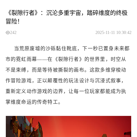
《裂隙行者》：沉沦多重宇宙，踏碎维度的终极
冒险！
242
2025-11-11 10:30:42
当荒原废墟的沙砾黏住靴底，下一秒已置身未来都
市的霓虹雨幕
——在《裂隙行者》的世界里，时空从
不是束缚，而是等待被撕裂的画布。这款多维穿梭动
作冒险游戏，正以颠覆性的玩法设计与沉浸式叙事，
重新定义动作游戏的边界，让每一位玩家都能成为执
掌维度命运的传奇特工。