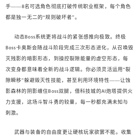
手——
名可选角色彻底打破传统职业框架，每个角色
8
都是独一无二的“规则破坏者”。
动态
系统更将战斗的紧张感推向极致。终极
Boss
卡奥斯会随战斗阶段完成三次形态进化，从召唤毁
Boss
灭残影的暗影形态，到操控裂隙能量的虚空形态，每
次变身都意味着全新的战斗逻辑。你必须灵活运用“裂
隙瞬移”躲避毁灭性技能，甚至利用环境特性——让蚀
影森林的阴影缠住
双腿，借科技城的
炮塔提供火
Boss
AI
力支援，这场斗智斗勇的较量，每一秒都充满未知与
刺激。
武器与装备的自由度更让硬核玩家欲罢不能。收集