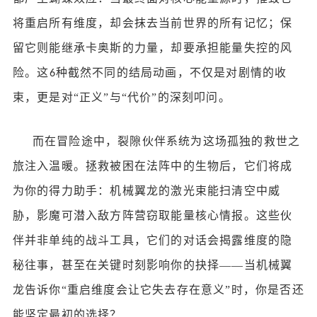
将重启所有维度，却会抹去当前世界的所有记忆；保
留它则能继承卡奥斯的力量，却要承担能量失控的风
险。这
种截然不同的结局动画，不仅是对剧情的收
6
束，更是对“正义”与“代价”的深刻叩问。
而在冒险途中，裂隙伙伴系统为这场孤独的救世之
旅注入温暖。拯救被困在法阵中的生物后，它们将成
为你的得力助手：机械翼龙的激光束能扫清空中威
胁，影魔可潜入敌方阵营窃取能量核心情报。这些伙
伴并非单纯的战斗工具，它们的对话会揭露维度的隐
秘往事，甚至在关键时刻影响你的抉择
——当机械翼
龙告诉你“重启维度会让它失去存在意义”时，你是否还
能坚定最初的选择？