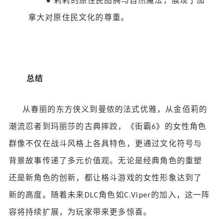
●
莉莉的原住民图腾与自然魔法，展现了加
拿大对原住民文化的尊重。
总结
从春丽的东方侠义到曼侬的法式优雅，从金佰莉的
潮流忍者到玛丽莎的古典摔跤，《街霸
》的女性角色
6
群像不仅在战斗风格上各具特色，更通过文化符号与
背景故事传递了多元价值观。无论是经典角色的重塑
还是新角色的创新，都让格斗游戏的女性形象达到了
新的高度。随着未来
角色如
的加入，这一阵
DLC
C.Viper
容将持续扩展，为玩家带来更多惊喜。