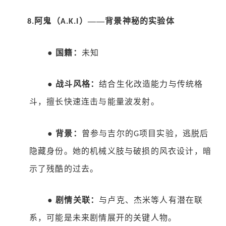
阿鬼（
）——背景神秘的实验体
8.
A.K.I
●
国籍：
未知
●
战斗风格：
结合生化改造能力与传统格
斗，擅长快速连击与能量波发射。
●
背景：
曾参与吉尔的
项目实验，逃脱后
G
隐藏身份。她的机械义肢与破损的风衣设计，暗
示了残酷的过去。
●
剧情关联：
与卢克、杰米等人有潜在联
系，可能是未来剧情展开的关键人物。