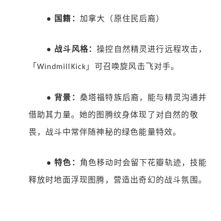
●
国籍：
加拿大（原住民后裔）
●
战斗风格：
操控自然精灵进行远程攻击，
「
」可召唤旋风击飞对手。
WindmillKick
●
背景：
桑塔福特族后裔，能与精灵沟通并
借助其力量。她的图腾纹身体现了对自然的敬
畏，战斗中常伴随神秘的绿色能量特效。
●
特色：
角色移动时会留下花瓣轨迹，技能
释放时地面浮现图腾，营造出奇幻的战斗氛围。