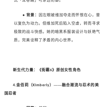
式「龙卷踢」可穿透防御。
●
背景：
因左眼被维加夺走而怀恨在心，曾
以复仇为动力。但维加死后陷入空虚，转而寻求
极致的战斗快感。她的暗黑系服装设计与妖艳气
质，完美诠释了矛盾的内心世界。
新生代力量：《街霸
》原创女性角色
6
金佰莉（
）——融合潮流与忍术的美
4.
Kimberly
国忍者