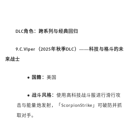
角色：跨系列与经典回归
DLC
（
年秋季
）——科技与格斗的未
9.C.Viper
2025
DLC
来战士
●
国籍：
美国
●
战斗风格：
使用高科技战斗服进行滑行攻
击与能量炮发射，「
」可破防并抓
ScorpionStrike
取对手。