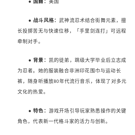
●
国籍：
美国
●
战斗风格：
武神流忍术结合街舞元素，擅
长投掷苦无与快速位移，「手里剑连打」可远程
牵制对手。
●
背景：
凯的徒弟，跳级大学毕业后立志成
为忍者。她的服装融合非洲印花围巾与运动长
裤，随身听播放
年代流行音乐，体现了对多元
80
文化的热爱。
●
特色：
游戏开场引导玩家熟悉操作的关键
角色，代表新一代格斗家的活力与创新。