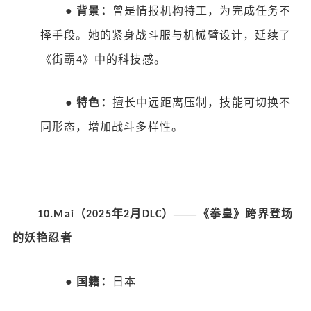
●
背景：
曾是情报机构特工，为完成任务不
择手段。她的紧身战斗服与机械臂设计，延续了
《街霸
》中的科技感。
4
●
特色：
擅长中远距离压制，技能可切换不
同形态，增加战斗多样性。
（
年
月
）——《拳皇》跨界登场
10.Mai
2025
2
DLC
的妖艳忍者
●
国籍：
日本