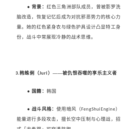
●
背景：
红色三角洲部队成员，曾被影罗洗
脑改造，恢复记忆后成为对抗邪恶势力的核心力
量。她的红色紧身衣与绿色护具设计凸显特工身
份，战斗中常展现冷静的战术思维。
韩蛛俐（
）——被仇恨吞噬的享乐主义者
3.
Juri
●
国籍：
韩国
●
战斗风格：
使用暗风（
）
FengShuiEngine
能量进行多段攻击，擅长空中压制与心理战，招