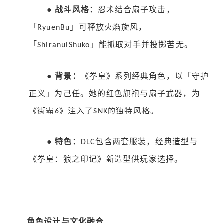
●
战斗风格：
忍术结合扇子攻击，
「
」可释放火焰旋风，
RyuenBu
「
」能抓取对手并投掷苦无。
ShiranuiShuko
●
背景：
《拳皇》系列经典角色，以「守护
正义」为己任。她的红色旗袍与扇子武器，为
《街霸
》注入了
的独特风格。
6
SNK
●
特色：
包含两套服装，经典造型与
DLC
《拳皇：狼之印记》新造型供玩家选择。
角色设计与文化融合