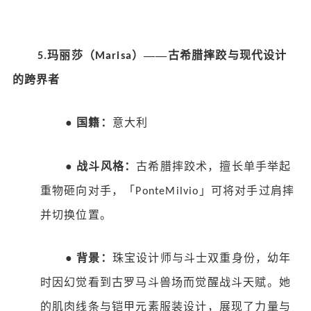
玛丽莎（
）——古希腊摔跤与现代设计
5.
Marisa
的跨界者
●
国籍：
意大利
●
战斗风格：
古希腊摔跤术，擅长单手举起
重物砸向对手，「
」可将对手过肩摔
PonteMilvio
并切换位置。
●
背景：
珠宝设计师与斗士双重身份，幼年
时因幻觉看到古罗马斗兽场而觉醒战斗天赋。她
的肌肉线条与铠甲元素服装设计，展现了力量与