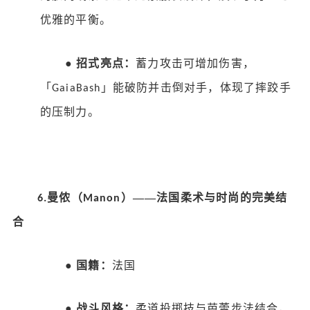
优雅的平衡。
●
招式亮点：
蓄力攻击可增加伤害，
「
」能破防并击倒对手，体现了摔跤手
GaiaBash
的压制力。
曼侬（
）——法国柔术与时尚的完美结
6.
Manon
合
●
国籍：
法国
●
战斗风格：
柔道投掷技与芭蕾步法结合，