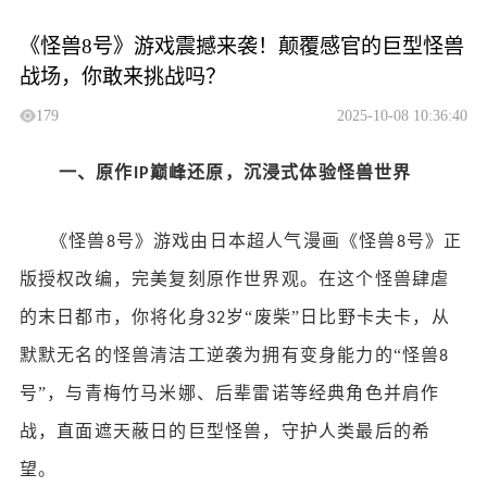
《怪兽8号》游戏震撼来袭！颠覆感官的巨型怪兽
战场，你敢来挑战吗？
179
2025-10-08 10:36:40
一、原作
巅峰还原，沉浸式体验怪兽世界
IP
《怪兽
号》游戏由日本超人气漫画《怪兽
号》正
8
8
版授权改编，完美复刻原作世界观。在这个怪兽肆虐
的末日都市，你将化身
岁“废柴”日比野卡夫卡，从
32
默默无名的怪兽清洁工逆袭为拥有变身能力的“怪兽
8
号”，与青梅竹马米娜、后辈雷诺等经典角色并肩作
战，直面遮天蔽日的巨型怪兽，守护人类最后的希
望。