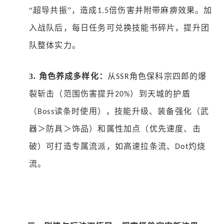
“超导共振”，造成
倍伤害并附带麻痹效果。加
1.5
入战队后，每日任务可兑换技能书碎片，提升团
队整体实力。
3.
角色养成多样化：
从
角色保科宗四郎的爆
SSR
裂斩击（范围伤害提升
）到天城的护盾
20%
（
读条时使用），技能升级、装备强化（武
Boss
器＞防具＞饰品）和属性加点（优先速度、击
破）可打造专属流派，如高速拉条流、
灼烧
Dot
流。