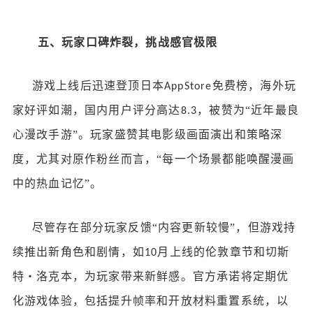
五、玩家口碑炸裂，挑战感官极限
游戏上线后迅速登顶日本
免费榜，海外玩
AppStore
家好评如潮，
国内用户
评分高达
，被赞为“近年最良
8.3
心漫改手游”。玩家盛赞其电影级画面演出和策略深
度，尤其对原作粉丝而言，“每一个场景都能唤醒漫画
中的热血记忆”。
尽管存在部分玩家反馈
“内容更新较慢”，但游戏持
续推出新角色和剧情，如
月上线的伦敦章节和切斯
10
特・洛克本，为玩家带来新鲜感。官方承诺将定期优
化游戏体验，包括提升帧率和开放材料重置系统，以