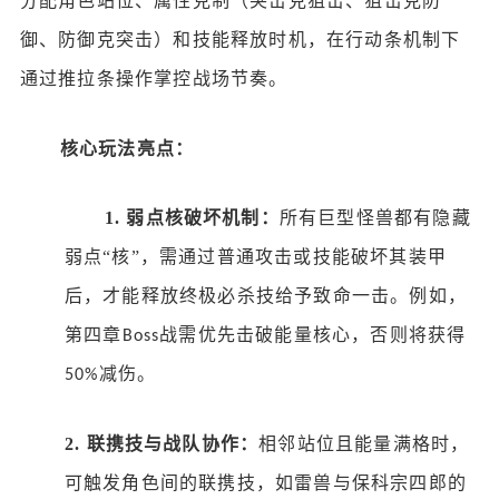
分配角色站位、属性克制（突击克狙击、狙击克防
御、防御克突击）和技能释放时机，在行动条机制下
通过推拉条操作掌控战场节奏。
核心玩法亮点：
1.
弱点核破坏机制：
所有巨型怪兽都有隐藏
弱点
“核”，需通过普通攻击或技能破坏其装甲
后，才能释放终极必杀技给予致命一击。例如，
第四章
战需优先击破能量核心，否则将获得
Boss
减伤。
50%
2.
联携技与战队协作：
相邻站位且能量满格时，
可触发角色间的联携技，如雷兽与保科宗四郎的