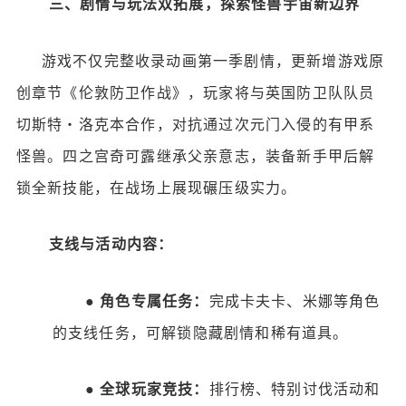
三、剧情与玩法双拓展，探索怪兽宇宙新边界
游戏不仅完整收录动画第一季剧情，更新增游戏原
创章节《伦敦防卫作战》，玩家将与英国防卫队队员
切斯特・洛克本合作，对抗通过次元门入侵的有甲系
怪兽。四之宫奇可露继承父亲意志，装备新手甲后解
锁全新技能，在战场上展现碾压级实力。
支线与活动内容：
●
角色专属任务：
完成卡夫卡、米娜等角色
的支线任务，可解锁隐藏剧情和稀有道具。
●
全球玩家竞技：
排行榜、特别讨伐活动和