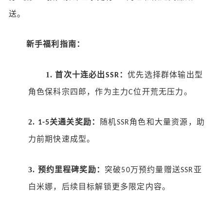
送。
新手福利指南：
1.
首次十连必出
：
优先选择群体输出型
SSR
角色保科宗四郎，作为主力
位开荒无压力。
C
2.
关通关奖励：
随机
角色和大量资源，助
1-5
SSR
力前期快速成型。
3.
预约里程碑奖励：
突破
万预约量赠送
亚
50
SSR
白米娜，后续目标解锁更多限定内容。