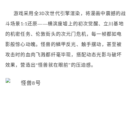
游戏采用全
次世代引擎渲染，将漫画中震撼的战
3D
斗场景
还原——横滨废墟上的初次觉醒、立川基地
1:1
的机密任务、伦敦街头的次元门危机，每一帧都如电
影般惊心动魄。怪兽的鳞甲反光、触手摆动，甚至被
攻击时的血肉飞溅都纤毫毕现，搭配动态光影与破坏
效果，营造出“怪兽就在眼前”的压迫感。