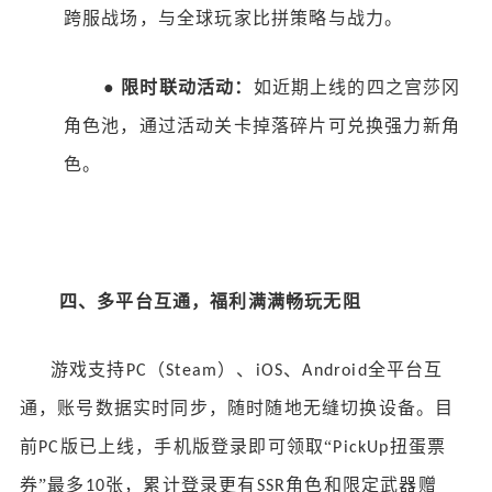
跨服战场，与全球玩家比拼策略与战力。
●
限时联动活动：
如近期上线的四之宫莎冈
角色池，通过活动关卡掉落碎片可兑换强力新角
色。
四、多平台互通，福利满满畅玩无阻
游戏支持
（
）、
、
全平台互
PC
Steam
iOS
Android
通，账号数据实时同步，随时随地无缝切换设备。目
前
版已上线，手机版登录即可领取“
扭蛋票
PC
PickUp
券”最多
张，累计登录更有
角色和限定武器赠
10
SSR