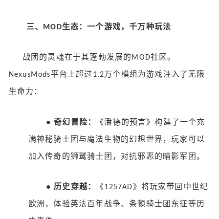
三、
生态：一个游戏，千万种玩法
MOD
战团的灵魂在于其蓬勃发展的
社区。
MOD
平台上超过
万个模组为游戏注入了无限
NexusMods
1.2
生命力：
●
奇幻冒险：
《潘德的预言》构建了一个充
满神秘骑士团与魔法生物的幻想世界，玩家可以
加入传奇的狮鹫骑士团，对抗邪恶的暗影军团。
●
历史穿越：
《
》将玩家带回中世纪
1257AD
欧洲，体验英法百年战争、条顿骑士团东征等历