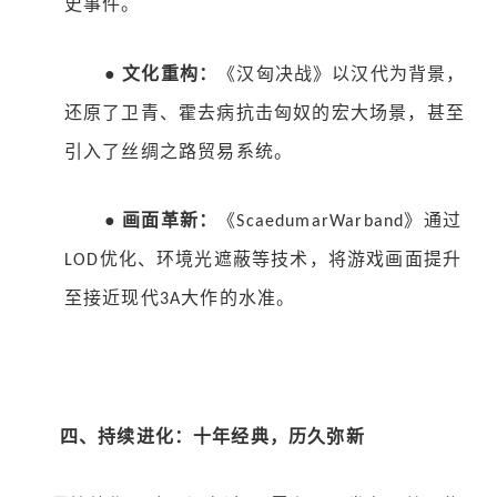
史事件。
●
文化重构：
《汉匈决战》以汉代为背景，
还原了卫青、霍去病抗击匈奴的宏大场景，甚至
引入了丝绸之路贸易系统。
●
画面革新：
《
》通过
ScaedumarWarband
优化、环境光遮蔽等技术，将游戏画面提升
LOD
至接近现代
大作的水准。
3A
四、持续进化：十年经典，历久弥新