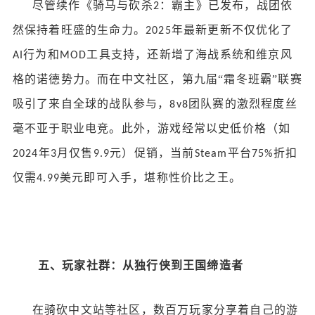
尽管续作《骑马与砍杀
：霸主》已发布，战团依
2
然保持着旺盛的生命力。
年最新更新不仅优化了
2025
行为和
工具支持，还新增了海战系统和维京风
AI
MOD
格的诺德势力。而在中文社区，第九届“霜冬班霸”联赛
吸引了来自全球的战队参与，
团队赛的激烈程度丝
8v8
毫不亚于职业电竞。此外，游戏经常以史低价格（如
年
月仅售
元）促销，当前
平台
折扣
2024
3
9.9
Steam
75%
仅需
美元即可入手，堪称性价比之王。
4.99
五、玩家社群：从独行侠到王国缔造者
在骑砍中文站等社区，数百万玩家分享着自己的游