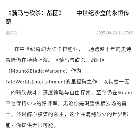
《骑马与砍杀：战团》——中世纪沙盒的永恒传
奇
286
2025-09-23 11:27:08
在中世纪奇幻大陆卡拉迪亚，一场跨越十年的史诗
冒险仍在持续上演。《骑马与砍杀：战团》
（
）作为
Mount&Blade:Warband
的里程碑之作，以其独一无
TaleWorldsEntertainment
二的骑砍战斗、深度策略与自由探索，至今仍在
Steam
平台保持
的好评率。无论你是渴望纵横沙场的勇
97%
士，还是醉心权谋的领主，这个充满剑与火的世界都
能为你提供无限可能。