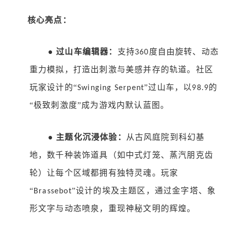
核心亮点：
●
过山车编辑器：
支持
度自由旋转、动态
360
重力模拟，打造出刺激与美感并存的轨道。社区
玩家设计的“
”过山车，以
的
Swinging Serpent
98.9
“极致刺激度”成为游戏内默认蓝图。
●
主题化沉浸体验：
从古风庭院到科幻基
地，数千种装饰道具（如中式灯笼、蒸汽朋克齿
轮）让每个区域都拥有独特灵魂。玩家
“
”设计的埃及主题区，通过金字塔、象
Brassebot
形文字与动态喷泉，重现神秘文明的辉煌。