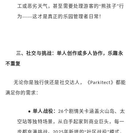
工或恶劣天气，甚至需要处理游客的
“熊孩子”行
为——这才是真正的乐园管理者日常！
三、社交与挑战：单人创作或多人协作，乐趣永
不重复
无论你是独行侠还是社交达人，《
》都能
Parkitect
满足你的需求：
●
单人战役：
个剧情关卡涵盖火山岛、太
26
空站等独特场景，从白手起家到商业巨头，每一
步都充满挑战。
年新增的“社区战役”模式，
2025