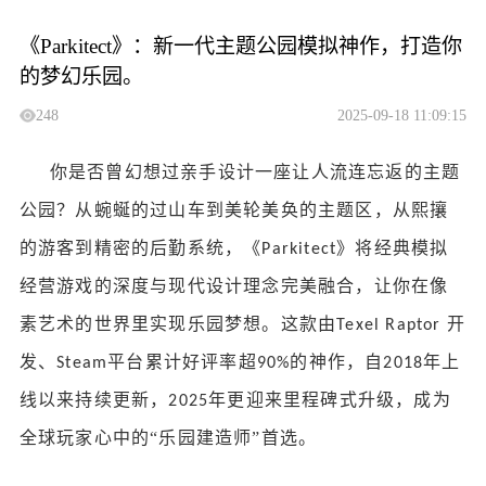
《Parkitect》：新一代主题公园模拟神作，打造你
的梦幻乐园。
248
2025-09-18 11:09:15
你是否曾幻想过亲手设计一座让人流连忘返的主题
公园？从蜿蜒的过山车到美轮美奂的主题区，从熙攘
的游客到精密的后勤系统，《
》将经典模拟
Parkitect
经营游戏的深度与现代设计理念完美融合，让你在像
素艺术的世界里实现乐园梦想。这款由
开
Texel Raptor
发、
平台累计好评率超
的神作，自
年上
Steam
90%
2018
线以来持续更新，
年更迎来里程碑式升级，成为
2025
全球玩家心中的“乐园建造师”首选。