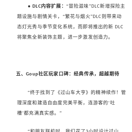
●
内容扩展：
“冒险滋味”
新增探险主
DLC
DLC
题设施与剧情关卡，“繁花与烟火”
则带来动
DLC
态灯光秀与季节变化系统，而即将推出的新
DLC
将聚焦全新装饰主题，进一步激发创造力。
五、
社区
玩家口碑：经典传承，超越期待
Goup
“终于找到了《过山车大亨》的精神续作！管
理深度和建造自由度完美平衡，连游客的‘吐
槽’都充满真实感。”
“和朋友联机时，我们花了
小时设计过山
3