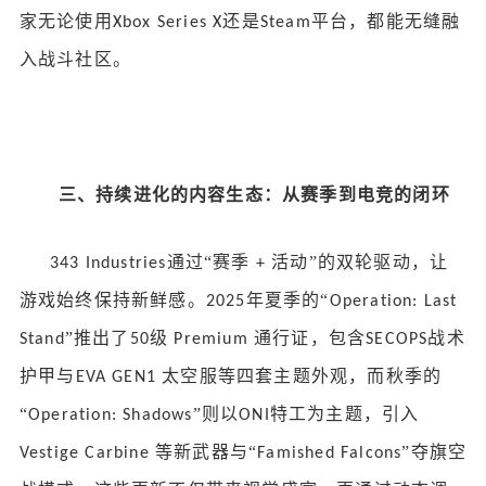
家无论使用
还是
平台，都能无缝融
Xbox Series X
Steam
入战斗社区。
三、持续进化的内容生态：从赛季到电竞的闭环
通过“赛季
活动”的双轮驱动，让
343 Industries
+
游戏始终保持新鲜感。
年夏季的“
2025
Operation: Last
”推出了
级
通行证，包含
战术
Stand
50
Premium
SECOPS
护甲与
太空服等四套主题外观，而秋季的
EVA GEN1
“
”则以
特工为主题，引入
Operation: Shadows
ONI
等新武器与“
”夺旗空
Vestige Carbine
Famished Falcons