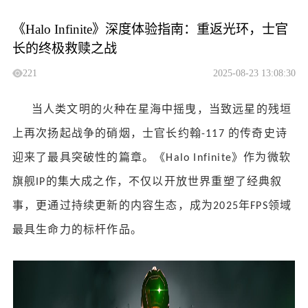
《Halo Infinite》深度体验指南：重返光环，士官
长的终极救赎之战
221
2025-08-23 13:08:30
当人类文明的火种在星海中摇曳，当致远星的残垣
上再次扬起战争的硝烟，士官长约翰
的传奇史诗
-117
迎来了最具突破性的篇章。《
》作为微软
Halo Infinite
旗舰
的集大成之作，不仅以开放世界重塑了经典叙
IP
事，更通过持续更新的内容生态，成为
年
领域
2025
FPS
最具生命力的标杆作品。