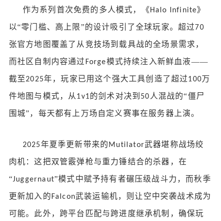
作为系列首次免费的多人模式，《
》
Halo Infinite
以“零门槛、高上限”的设计吸引了全球玩家。超过
70
张官方地图覆盖了从竞技场到载具战的全场景需求，
而社区自制内容通过
模式持续注入新鲜血液——
Forge
截至
年，玩家已用这个强大工具创造了超过
万
2025
100
件地图与模式，从
的剑术对决到
人混战的“僵尸
1v1
50
围城”，每天都有上万场自定义赛事在服务器上演。
年夏季更新带来的
武器堪称战场绞
2025
Mutilator
肉机：这把双管霰弹枪与重力锤结合的杀器，在
“
”模式中赋予持有者碾压级战斗力，而秋季
Juggernaut
更新加入的
武装运输机，则让空中突袭战术成为
Falcon
可能。此外，跨平台匹配与跨进度继承机制，确保玩