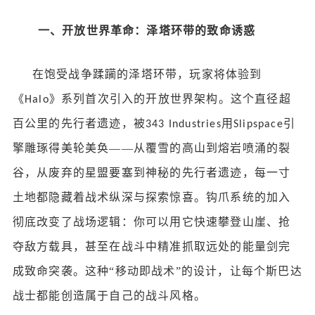
一、开放世界革命：泽塔环带的致命诱惑
在饱受战争蹂躏的泽塔环带，玩家将体验到
《
》系列首次引入的开放世界架构。这个直径超
Halo
百公里的先行者遗迹，被
用
引
343 Industries
Slipspace
擎雕琢得美轮美奂——从覆雪的高山到熔岩喷涌的裂
谷，从废弃的星盟要塞到神秘的先行者遗迹，每一寸
土地都隐藏着战术纵深与探索惊喜。钩爪系统的加入
彻底改变了战场逻辑：你可以用它快速攀登山崖、抢
夺敌方载具，甚至在战斗中精准抓取远处的能量剑完
成致命突袭。这种“移动即战术”的设计，让每个斯巴达
战士都能创造属于自己的战斗风格。