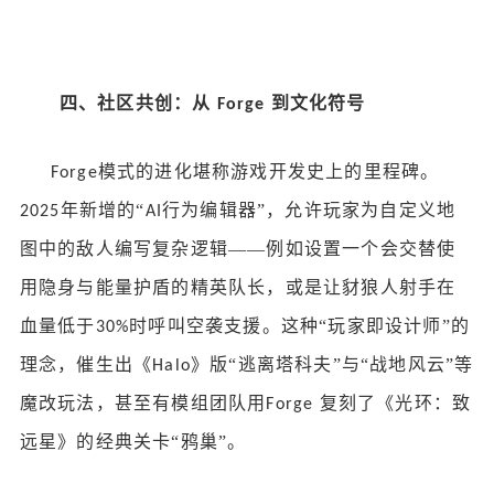
四、社区共创：从
到文化符号
Forge
模式的进化堪称游戏开发史上的里程碑。
Forge
年新增的“
行为编辑器”，允许玩家为自定义地
2025
AI
图中的敌人编写复杂逻辑——例如设置一个会交替使
用隐身与能量护盾的精英队长，或是让豺狼人射手在
血量低于
时呼叫空袭支援。这种“玩家即设计师”的
30%
理念，催生出《
》版“逃离塔科夫”与“战地风云”等
Halo
魔改玩法，甚至有模组团队用
复刻了《光环：致
Forge
远星》的经典关卡“鸦巢”。