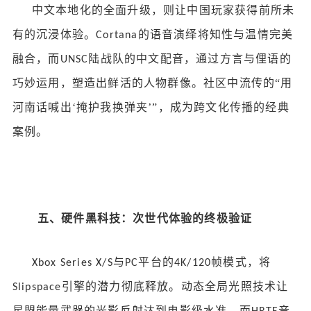
中文本地化的全面升级，则让中国玩家获得前所未
有的沉浸体验。
的语音演绎将知性与温情完美
Cortana
融合，而
陆战队的中文配音，通过方言与俚语的
UNSC
巧妙运用，塑造出鲜活的人物群像。社区中流传的“用
河南话喊出‘掩护我换弹夹’”，成为跨文化传播的经典
案例。
五、硬件黑科技：次世代体验的终极验证
与
平台的
帧模式，将
Xbox Series X/S
PC
4K/120
引擎的潜力彻底释放。动态全局光照技术让
Slipspace
星盟能量武器的光影反射达到电影级水准，而
音