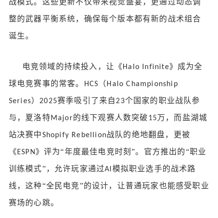
战模式。这些更新不仅带来视觉盛宴，更通过动态调
整的武器平衡系统，确保每个版本都有新的战术组合
诞生。
电竞领域的持续投入，让《
》成为全
Halo Infinite
球电竞赛事的常客。
（
HCS
Halo Championship
）
赛季吸引了来自
个国家的职业战队参
Series
2025
23
与，夏洛特
的线下观赛人数突破
万，而盐湖城
Major
15
站决赛中
战队的绝地翻盘，更被
Shopify Rebellion
《
》评为“年度最佳电竞时刻”。官方推出的“职业
ESPN
训练模式”，允许玩家通过
模拟职业选手的战术路
AI
线，这种“全民电竞”的设计，让普通玩家也能感受职业
赛场的心跳。