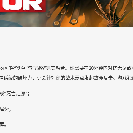
》将“割草”与“策略”完美融合。你需要在
分钟内对抗无尽敌
vor
20
神话级的破坏力，更会针对你的战术弱点发起致命反击。游戏独
成
“死亡走廊”；
局势；
屏。