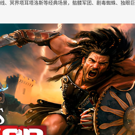
线、冥界塔耳塔洛斯等经典场景，骷髅军团、剧毒蜘蛛、独眼巨