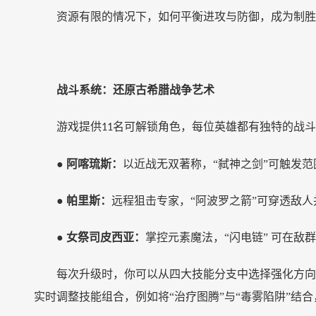
资源有限的情况下，如何平衡进攻与防御，成为制胜
战斗系统：还原古希腊战争艺术
游戏提供
名可解锁角色，每位英雄都有独特的战斗
11
●
阿喀琉斯：
以近战无双著称，
“弑神之剑”可触发
●
帕里斯：
远程狙击专家，
“阿波罗之箭”可穿透敌
●
女祭司皮西亚：
掌控元素魔法，
“闪电链” 可在
每次升级时，你可以从四大技能分支中选择强化方向
实时调整技能组合，例如将“治疗图腾”与“毒雾陷阱”结合