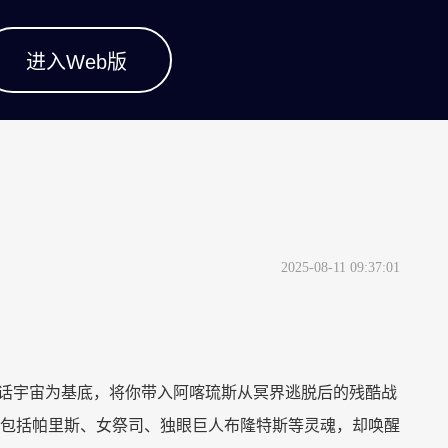
进入Web版
2025-08-11 09:37:01
话宇宙为基底，将你带入阿喀琉斯从冥界逃脱后的残酷战
包括帕里斯、女祭司、独眼巨人布隆特斯等灵魂，却唤醒