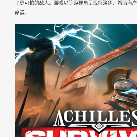
了更可怕的敌人。游戏以等距视角呈现特洛伊、希腊海岸
命运。