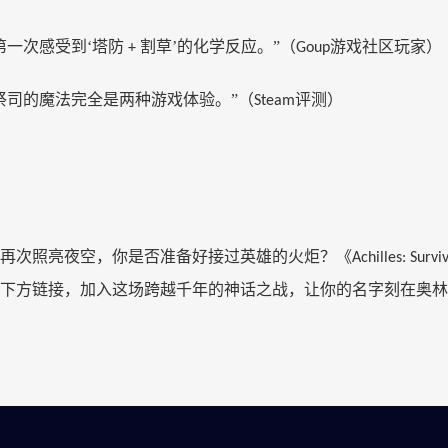
第一次感受到‘塔防
割草’的化学反应。”（
游戏社区
玩家）
+
Goup
祭司的魔法完全是两种游戏体验。”（
评测）
Steam
再次照亮夜空，你是否准备好接过英雄的火炬？《
Achilles: Survi
下方链接，加入这场跨越千年的神话之战，让你的名字刻在奥林