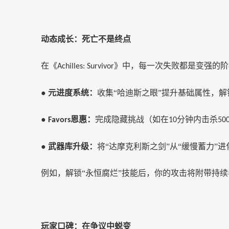
动态成长：死亡不是终点
在《
》中，每一次失败都是变强的阶
Achilles: Survivor
●
元进度系统：
收集
“哈迪斯之眼”提升基础属性，
●
恩惠：
完成隐藏挑战（如在
分钟内击杀
Favors
10
50
●
武器库升级：
将
“达摩克利斯之剑”从“缓慢蓄力”
例如，解锁
“永恒腐烂”技能后，你的攻击将附带持
玩家口碑：在争议中蜕变