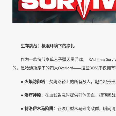
生存挑战：极限环境下的挣扎
作为一款快节奏单人子弹天堂游戏，《
Achilles: Survi
的，是哈迪斯麾下的四大
——这些
不仅拥有
Overlord
BOSS
●
火焰防御塔
：焚烧路径上的所有敌人，配合地形形
●
治疗神殿：
在血线告急时提供群体回血，扭转团战
●
特洛伊木马陷阱
：召唤巨型木马砸向敌群，瞬间清