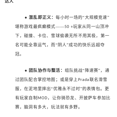
达人
●
混乱即正义：
每小时一场的
“大规模竞速”
堪称游戏最疯癫模式——
玩家从同一山顶冲
50 +
下，碰撞、卡位、雪球偷袭无所不用其极，第一
名可能全靠运气，而“阴人”成功的快乐远超夺
冠。
●
团队协作与整活：
组队挑战
“降速赛”，通
过团队配合掌控地图；或是穿上
联名滑雪
Prada
服，在泥地里摔出“优雅永不过时”的表情包。更
有玩家自制
，让你骑恐龙、开披萨车参加比
MOD
赛，脑洞有多大，玩法就有多野。