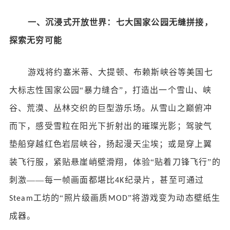
一、沉浸式开放世界：七大国家公园无缝拼接，
探索无穷可能
游戏将约塞米蒂、大提顿、布赖斯峡谷等美国七
大标志性国家公园
“暴力缝合”，打造出一个雪山、峡
谷、荒漠、丛林交织的巨型游乐场。从雪山之巅俯冲
而下，感受雪粒在阳光下折射出的璀璨光影；驾驶气
垫船穿越红色岩层峡谷，扬起漫天尘埃；或是穿上翼
装飞行服，紧贴悬崖峭壁滑翔，体验“贴着刀锋飞行”的
刺激——每一帧画面都堪比
纪录片，甚至可通过
4K
工坊的“照片级画质
”将游戏变为动态壁纸生
Steam
MOD
成器。