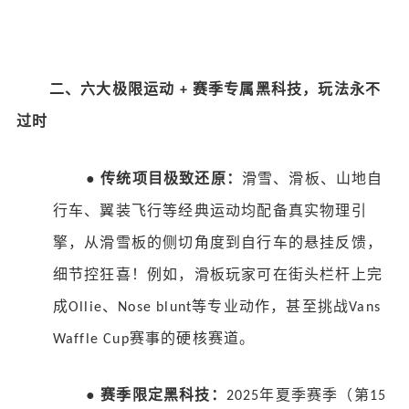
二、六大极限运动
赛季专属黑科技，玩法永不
+
过时
●
传统项目极致还原：
滑雪、滑板、山地自
行车、翼装飞行等经典运动均配备真实物理引
擎，从滑雪板的侧切角度到自行车的悬挂反馈，
细节控狂喜！例如，滑板玩家可在街头栏杆上完
成
、
等专业动作，甚至挑战
Ollie
Nose blunt
Vans
赛事的硬核赛道。
Waffle Cup
●
赛季限定黑科技：
年夏季赛季（第
2025
15