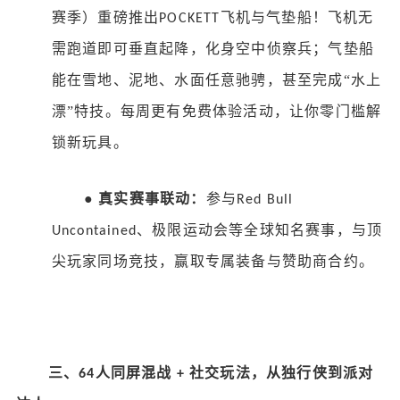
赛季）重磅推出
飞机与气垫船！飞机无
POCKETT
需跑道即可垂直起降，化身空中侦察兵；气垫船
能在雪地、泥地、水面任意驰骋，甚至完成“水上
漂”特技。每周更有免费体验活动，让你零门槛解
锁新玩具。
●
真实赛事联动：
参与
Red Bull
、极限运动会等全球知名赛事，与顶
Uncontained
尖玩家同场竞技，赢取专属装备与赞助商合约。
三、
人同屏混战
社交玩法，从独行侠到派对
64
+