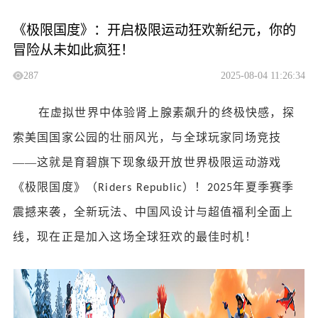
《极限国度》：开启极限运动狂欢新纪元，你的
冒险从未如此疯狂！
287
2025-08-04 11:26:34
在虚拟世界中体验肾上腺素飙升的终极快感，探
索美国国家公园的壮丽风光，与全球玩家同场竞技
——这就是育碧旗下现象级开放世界极限运动游戏
《极限国度》（
）！
年夏季赛季
Riders Republic
2025
震撼来袭，全新玩法、中国风设计与超值福利全面上
线，现在正是加入这场全球狂欢的最佳时机！