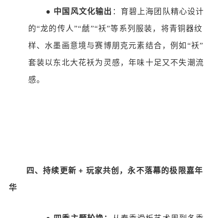
●
中国风文化输出
：育碧上海团队精心设计
的
“龙的传人”“虤”“袄”等系列服装，将青铜器纹
样、水墨画意境与赛博朋克元素结合，例如“袄”
套装以东北大花袄为灵感，年味十足又不失潮流
感。
四
、持续更新
玩家共创，永不落幕的极限嘉年
+
华