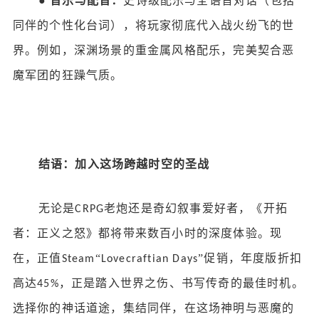
●
音乐与配音：
史诗级配乐与全语音对话（包括
同伴的个性化台词），将玩家彻底代入战火纷飞的世
界。例如，深渊场景的重金属风格配乐，完美契合恶
魔军团的狂躁气质。
结语：加入这场跨越时空的圣战
无论是
老炮还是奇幻叙事爱好者，《开拓
CRPG
者：正义之怒》都将带来数百小时的深度体验。现
在，正值
“
”促销，年度版折扣
Steam
Lovecraftian Days
高达
，正是踏入世界之伤、书写传奇的最佳时机。
45%
选择你的神话道途，集结同伴，在这场神明与恶魔的