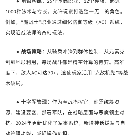
●
角色构建：
个基础职业、
个种族、超过
25
12
种法术与专长，允许玩家打造独一无二的角色。
1000
例如，“魔战士”职业通过细化防御等级（
）系统，
AC
实现近战法师的奇幻玩法。
●
战场策略：
从骑乘冲锋到群体控制，从元素克
制到地形利用，每场战斗都是精密计算的博弈。高难
度下，敌人
可达
，迫使玩家活用“克敌机先”等战
AC
70+
术破局。
●
十字军管理：
作为圣战指挥官，你需统筹资
源、建设要塞、部署军队，在战略层面与恶魔领主对
抗。
年更新优化了军事系统，新增神话援军与自
2024
动管理功能，减轻操作负担。