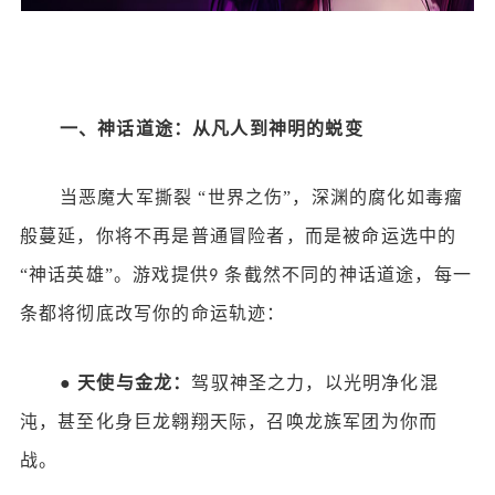
一、神话道途：从凡人到神明的蜕变
当恶魔大军撕裂
“世界之伤”，深渊的腐化如毒瘤
般蔓延，你将不再是普通冒险者，而是被命运选中的
“神话英雄”。游戏提供
条截然不同的神话道途，每一
9
条都将彻底改写你的命运轨迹：
●
天使与金龙：
驾驭神圣之力，以光明净化混
沌，甚至化身巨龙翱翔天际，召唤龙族军团为你而
战。