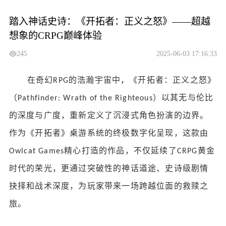
踏入神话史诗：《开拓者：正义之怒》——超越
想象的CRPG巅峰体验
245
2025-06-03 17:16:33
在奇幻
的浩瀚宇宙中，《开拓者：正义之怒》
RPG
（
）以其无与伦比
Pathfinder: Wrath of the Righteous
的深度与广度，重新定义了沉浸式角色扮演的边界。
作为《开拓者》桌游系统的终极数字化呈现，这款由
精心打造的作品，不仅延续了
黄金
Owlcat Games
CRPG
时代的荣光，更通过突破性的神话道途、史诗级剧情
抉择和战术深度，为玩家带来一场跨越位面的救赎之
旅。