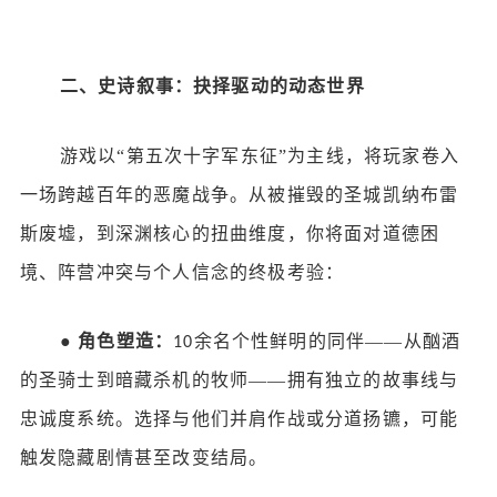
二、史诗叙事：抉择驱动的动态世界
游戏以
“第五次十字军东征”为主线，将玩家卷入
一场跨越百年的恶魔战争。从被摧毁的圣城凯纳布雷
斯废墟，到深渊核心的扭曲维度，你将面对道德困
境、阵营冲突与个人信念的终极考验：
●
角色塑造：
余名个性鲜明的同伴——从酗酒
10
的圣骑士到暗藏杀机的牧师——拥有独立的故事线与
忠诚度系统。选择与他们并肩作战或分道扬镳，可能
触发隐藏剧情甚至改变结局。