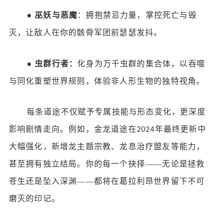
●
巫妖与恶魔
：拥抱禁忌力量，掌控死亡与毁
灭，让敌人在你的骸骨军团前瑟瑟发抖。
●
虫群行者：
化身为万千虫群的集合体，以吞噬
与同化重塑世界规则，体验非人形生物的独特视角。
每条道途不仅赋予专属技能与形态变化，更深度
影响剧情走向。例如，金龙道途在
年最终更新中
2024
大幅强化，新增龙主题宗教、龙息治疗盟友等能力，
甚至拥有独立结局。你的每一个抉择——无论是拯救
苍生还是坠入深渊——都将在葛拉利昂世界留下不可
磨灭的印记。