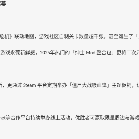
落幕
危机》联动地图，
游戏社区
自制关卡数量超千张，甚至诞生了「
让游戏永葆新鲜感，
年热门的「绅士
整合包」更将二次
2025
Mod
新，更通过
平台定期举办「僵尸大战吸血鬼」主题促销，
Steam
等合作平台持续举办线上活动，优胜者可赢取限量周边与游
net