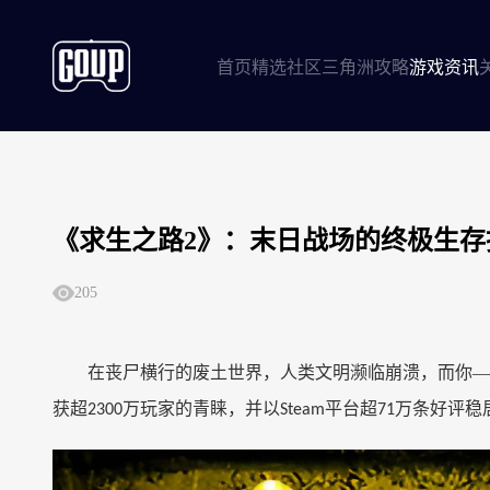
首页
精选社区
三角洲攻略
游戏资讯
《求生之路2》：末日战场的终极生
205
在丧尸横行的废土世界，人类文明濒临崩溃，而你
—
获超
万玩家的青睐，并以
平台超
万条好评稳
2300
Steam
71