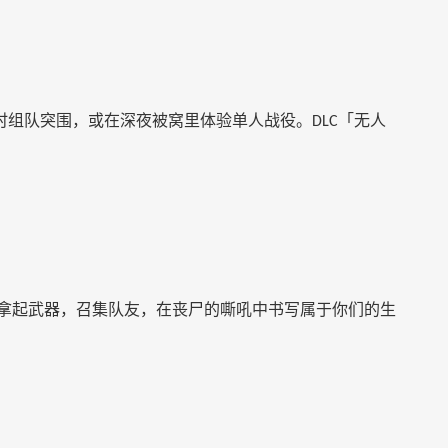
时组队突围，或在深夜被窝里体验单人战役。
「无人
DLC
拿起武器，召集队友，在丧尸的嘶吼中书写属于你们的生