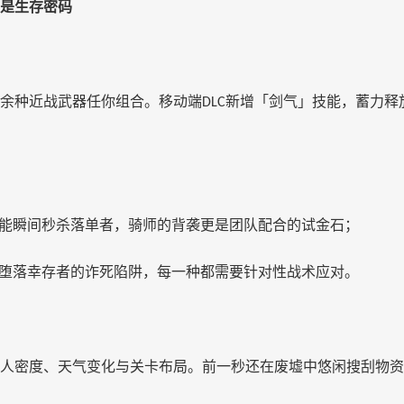
是生存密码
余种近战武器任你组合。移动端
新增「剑气」技能，蓄力释
DLC
能瞬间秒杀落单者，骑师的背袭更是团队配合的试金石；
堕落幸存者的诈死陷阱，每一种都需要针对性战术应对。
人密度、天气变化与关卡布局。前一秒还在废墟中悠闲搜刮物资