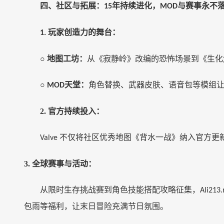
四、社区与拓展：
年持续进化，
与赛事永不
15
MOD
玩家创造力的舞台：
1.
○
地图工坊：
从《寂静岭》改编的恐怖场景到《生化
○
天堂：
角色替换、武器皮肤、语音包等模组
MOD
2.
官方持续投入：
不仅将社区优秀地图《背水一战》纳入官方更
Valve
3.
全球赛事与活动：
从限时生存挑战赛到角色技能搭配攻略征集，
Ali213.
包雨等福利，让末日冒险充满节日氛围。