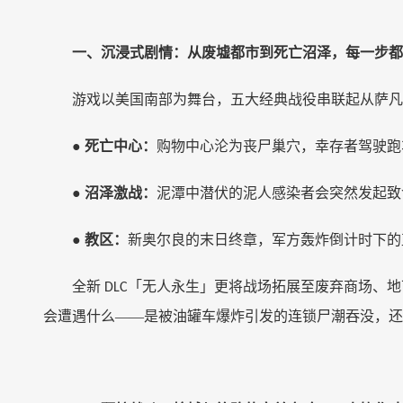
一、沉浸式剧情：从废墟都市到死亡沼泽，每一步都
游戏以美国南部为舞台，五大经典战役串联起从萨凡
●
死亡中心：
购物中心沦为丧尸巢穴，幸存者驾驶跑
●
沼泽激战：
泥潭中潜伏的泥人感染者会突然发起致
●
教区：
新奥尔良的末日终章，军方轰炸倒计时下的
全新
「无人永生」更将战场拓展至废弃商场、地
DLC
会遭遇什么——是被油罐车爆炸引发的连锁尸潮吞没，还