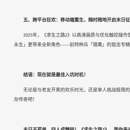
五、跨平台狂欢：移动端重生，随时随地开启末日征
年，《求生之路
》以高清画质与优化触控操作
2025
2
永生」更带来全新角色——前特种兵「猎鹰」的狙击专精
结语：现在就是最佳入坑时机！
无论是与老友开黑的欢乐时光，还是单人挑战极限的
存传奇吧！
末日不孤单，四人成精锐！《求生之路
》，等你来