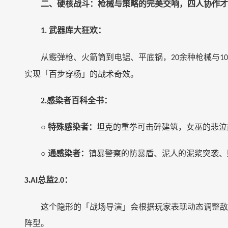
二、硬核战斗：枪械与策略的完美交响，四人协作才
武器库大狂欢：
1.
从霰弹枪、火箭筒到电锯、平底锅，
余种枪械与
20
10
实现「百步穿杨」的战术奇效。
2.
感染者百科全书：
○
特殊感染者：
坦克的重拳可击碎建筑，女巫的悲泣
○
通感染者：
镇暴警察的防暴盾、泥人的泥浆突袭、
3.
总监
：
AI
2.0
这个隐形的「战场导演」会根据玩家表现动态调整敌
阵型。