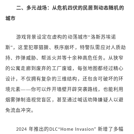
二、多元战场：从危机四伏的民居到动态随机的
城市
游戏背景设定在虚构的动荡城市
“洛斯苏埃诺
斯”，这里犯罪猖獗、秩序崩坏，特警队需应对人质劫
持、炸弹威胁、帮派火并等十余种高危任务。从狭窄
的公寓走廊到废弃的工厂废墟，每张地图都经过精心
设计，不仅拥有复杂的三维结构，还包含可破坏的环
境元素——你可以炸开墙壁开辟突袭路线，也能利用
烟雾弹制造视觉盲区，甚至通过喊话劝降嫌疑人以避
免流血冲突。
年推出的
“
” 新增了多幅
2024
DLC
Home Invasion