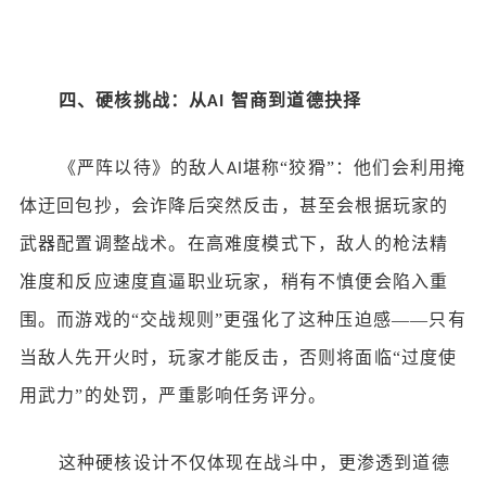
四、硬核挑战：从
智商到道德抉择
AI
《严阵以待》的敌人
堪称“狡猾”：他们会利用掩
AI
体迂回包抄，会诈降后突然反击，甚至会根据玩家的
武器配置调整战术。在高难度模式下，敌人的枪法精
准度和反应速度直逼职业玩家，稍有不慎便会陷入重
围。而游戏的“交战规则”更强化了这种压迫感——只有
当敌人先开火时，玩家才能反击，否则将面临“过度使
用武力”的处罚，严重影响任务评分。
这种硬核设计不仅体现在战斗中，更渗透到道德