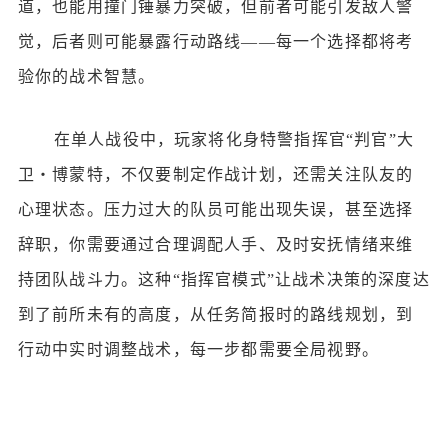
道，也能用撞门锤暴力突破，但前者可能引发敌人警
觉，后者则可能暴露行动路线——每一个选择都将考
验你的战术智慧。
在单人战役中，玩家将化身特警指挥官
“判官”大
卫・博蒙特，不仅要制定作战计划，还需关注队友的
心理状态。压力过大的队员可能出现失误，甚至选择
辞职，你需要通过合理调配人手、及时安抚情绪来维
持团队战斗力。这种“指挥官模式”让战术决策的深度达
到了前所未有的高度，从任务简报时的路线规划，到
行动中实时调整战术，每一步都需要全局视野。