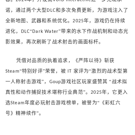
诺，通过两个大型
和多次免费更新，为游戏注入了
DLC
全新地图、武器和系统优化。
年，游戏仍在持续
2025
进化，
“
”带来的水下作战机制和动态光
DLC
Dark Water
影效果，再次刷新了战术射击的画面标杆。
凭借对品质的执着追求，《严阵以待》斩获
“特别好评”荣誉，被
家评为“激烈的战术型第
Steam
IT
一人称射击游戏”，
游戏社区
玩家
盛赞其
“战术拟
Goup
真性和动作捕捉技术堪称行业典范”。
年，它更入
2025
选
年度必玩射击游戏榜单，被誉为“《彩虹六
Steam
号》精神续作”。