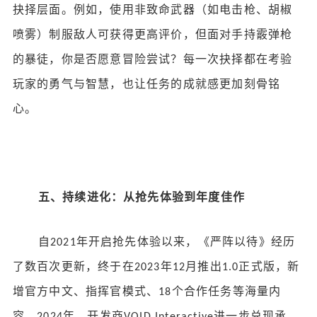
抉择层面。例如，使用非致命武器（如电击枪、胡椒
喷雾）制服敌人可获得更高评价，但面对手持霰弹枪
的暴徒，你是否愿意冒险尝试？每一次抉择都在考验
玩家的勇气与智慧，也让任务的成就感更加刻骨铭
心。
五、持续进化：从抢先体验到年度佳作
自
年开启抢先体验以来，《严阵以待》经历
2021
了数百次更新，终于在
年
月推出
正式版，新
2023
12
1.0
增官方中文、指挥官模式、
个合作任务等海量内
18
容。
年，开发商
进一步兑现承
2024
VOID Interactive