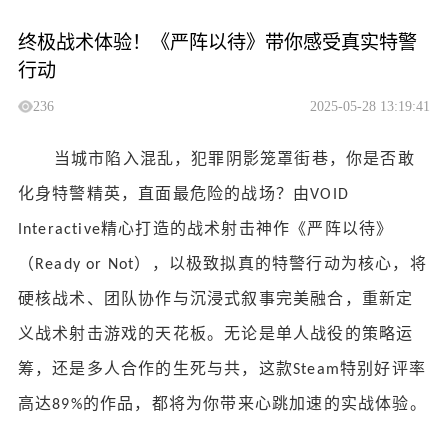
终极战术体验！《严阵以待》带你感受真实特警
行动
236
2025-05-28 13:19:41
当城市陷入混乱，犯罪阴影笼罩街巷，你是否敢
化身特警精英，直面最危险的战场？由
VOID
精心打造的战术射击神作《严阵以待》
Interactive
（
），以极致拟真的特警行动为核心，将
Ready or Not
硬核战术、团队协作与沉浸式叙事完美融合，重新定
义战术射击游戏的天花板。无论是单人战役的策略运
筹，还是多人合作的生死与共，这款
特别好评率
Steam
高达
的作品，都将为你带来心跳加速的实战体验。
89%