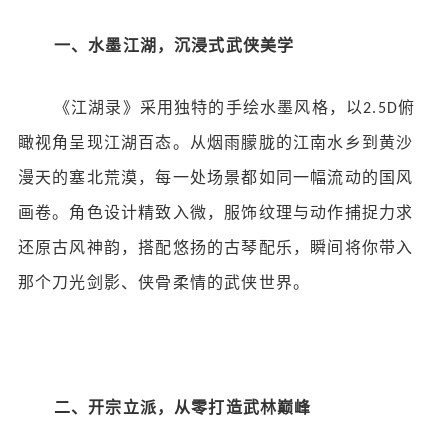
一、水墨江湖，沉浸式武侠美学
《江湖录》采用独特的手绘水墨风格，以
俯
2.5D
瞰视角呈现江湖百态。从烟雨朦胧的江南水乡到黄沙
漫天的塞北荒漠，每一处场景都如同一幅流动的国风
画卷。角色设计精致入微，服饰纹理与动作捕捉力求
还原古风神韵，搭配悠扬的古琴配乐，瞬间将你带入
那个刀光剑影、侠骨柔情的武侠世界。
二、开宗立派，从零打造武林巅峰