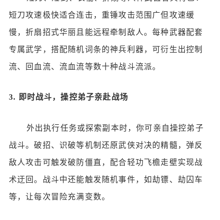
短刀攻速极快适合连击，重锤攻击范围广但攻速缓
慢，折扇招式华丽且能远程牵制敌人。每种武器配套
专属武学，搭配随机词条的神兵利器，可衍生出控制
流、回血流、流血流等数十种战斗流派。
3.
即时战斗，操控弟子亲赴战场
外出执行任务或探索副本时，你可亲自操控弟子
战斗。破招、识破等机制还原武侠对决的精髓，弹反
敌人攻击可触发破防僵直，配合轻功飞檐走壁实现战
术迂回。战斗中还能触发随机事件，如劫镖、劫囚车
等，让每次冒险充满变数。