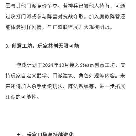
需与其他门派竞价争夺。若神兵已被他人持有，可通
过攻打门派或参与阵营对抗战夺取。加入魔教阵营还
能体验别样剧情，与正道联盟展开大规模团战。
3.
创意工坊，玩家共创无限可能
游戏计划于
年
月接入
创意工坊，支
2024
10
Steam
持玩家自定义武学、门派建筑、角色外观等内容。未
来还将加入杀手组织玩法、阵法系统等，进一步拓展
江湖的可能性。
五、玩家口碑与持续进化