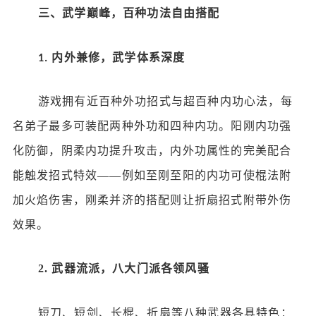
三、武学巅峰，百种功法自由搭配
内外兼修，武学体系深度
1.
游戏拥有近百种外功招式与超百种内功心法，每
名弟子最多可装配两种外功和四种内功。阳刚内功强
化防御，阴柔内功提升攻击，内外功属性的完美配合
能触发招式特效
——例如至刚至阳的内功可使棍法附
加火焰伤害，刚柔并济的搭配则让折扇招式附带外伤
效果。
2.
武器流派，八大门派各领风骚
短刀、短剑、长棍、折扇等八种武器各具特色：