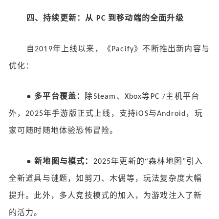
四、持续更新：从
到移动端的全面升级
PC
自
年上线以来，《
》不断推出新内容与
2019
Pacify
优化：
●
多平台覆盖：
除
、
等
主机平台
Steam
Xbox
PC /
外，
年手游版正式上线，支持
与
，玩
2025
iOS
Android
家可随时随地体验恐怖冒险。
●
新地图与模式：
年更新的“森林地图”引入
2025
全新道具与谜题，如剪刀、木偶等，玩法复杂度大幅
提升。此外，多人竞技模式的加入，为游戏注入了新
的活力。