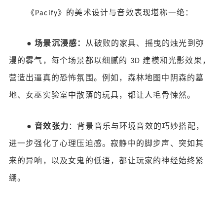
《
》的美术设计与音效表现堪称一绝：
Pacify
●
场景沉浸感：
从破败的家具、摇曳的烛光到弥
漫的雾气，每个场景都以细腻的
建模和光影效果，
3D
营造出逼真的恐怖氛围。例如，森林地图中阴森的墓
地、女巫实验室中散落的玩具，都让人毛骨悚然。
●
音效张力
：背景音乐与环境音效的巧妙搭配，
进一步强化了心理压迫感。寂静中的脚步声、突如其
来的异响，以及女鬼的低语，都让玩家的神经始终紧
绷。