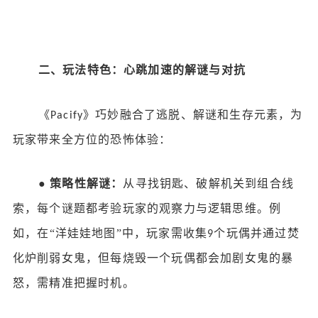
二、玩法特色：心跳加速的解谜与对抗
《
》巧妙融合了逃脱、解谜和生存元素，为
Pacify
玩家带来全方位的恐怖体验：
●
策略性解谜：
从寻找钥匙、破解机关到组合线
索，每个谜题都考验玩家的观察力与逻辑思维。例
如，在
“洋娃娃地图”中，玩家需收集
个玩偶并通过焚
9
化炉削弱女鬼，但每烧毁一个玩偶都会加剧女鬼的暴
怒，需精准把握时机。