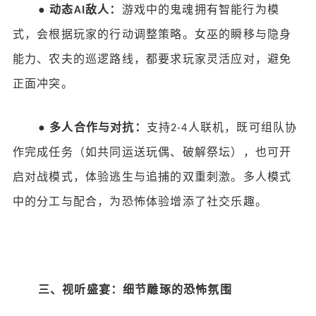
●
动态
敌人：
游戏中的鬼魂拥有智能行为模
AI
式，会根据玩家的行动调整策略。女巫的瞬移与隐身
能力、农夫的巡逻路线，都要求玩家灵活应对，避免
正面冲突。
●
多人合作与对抗：
支持
人联机，既可组队协
2-4
作完成任务（如共同运送玩偶、破解祭坛），也可开
启对战模式，体验逃生与追捕的双重刺激。多人模式
中的分工与配合，为恐怖体验增添了社交乐趣。
三、视听盛宴：细节雕琢的恐怖氛围