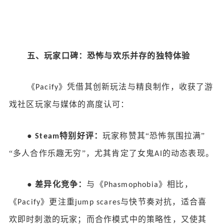
五、玩家口碑：恐怖与欢乐并存的独特体验
《
》凭借其创新玩法与精良制作，收获了
游
Pacify
戏社区
玩家与媒体的高度认可：
●
特别好评：
玩家称赞其
“恐怖氛围拉满”
Steam
“多人合作乐趣无穷”，尤其肯定了女鬼
的动态表现。
AI
●
差异化竞争：
与《
》相比，
Phasmophobia
《
》更注重
与快节奏对抗，适合喜
Pacify
jump scares
欢即时刺激的玩家；而合作模式中的策略性，又使其