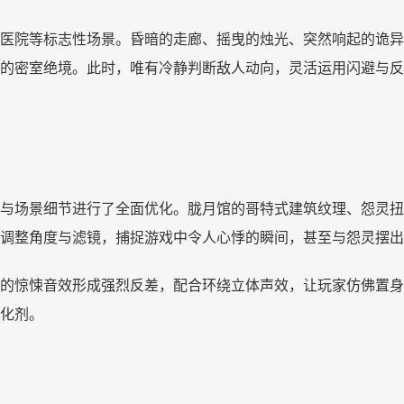
医院等标志性场景。昏暗的走廊、摇曳的烛光、突然响起的诡异
的密室绝境。此时，唯有冷静判断敌人动向，灵活运用闪避与反
与场景细节进行了全面优化。胧月馆的哥特式建筑纹理、怨灵扭
调整角度与滤镜，捕捉游戏中令人心悸的瞬间，甚至与怨灵摆出
的惊悚音效形成强烈反差，配合环绕立体声效，让玩家仿佛置身
化剂。