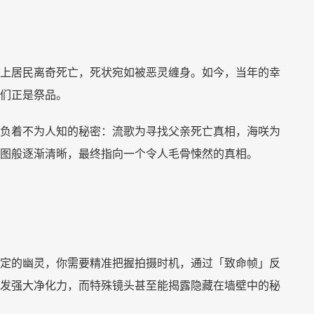
上居民离奇死亡，死状宛如被恶灵缠身。如今，当年的幸
们正是祭品。
负着不为人知的秘密：流歌为寻找父亲死亡真相，海咲为
拼图般逐渐清晰，最终指向一个令人毛骨悚然的真相。
定的幽灵，你需要精准把握拍摄时机，通过「致命帧」反
发强大净化力，而特殊镜头甚至能揭露隐藏在墙壁中的秘