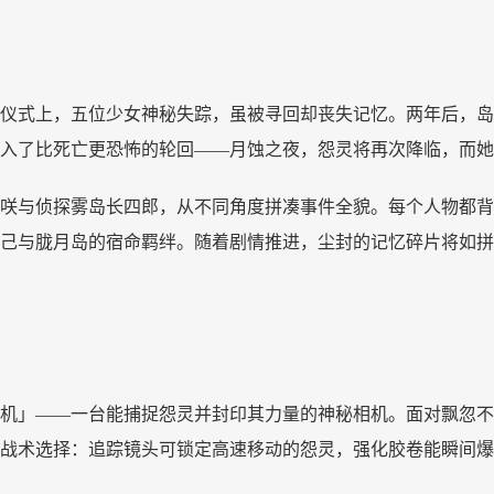
仪式上，五位少女神秘失踪，虽被寻回却丧失记忆。两年后，岛
入了比死亡更恐怖的轮回
——月蚀之夜，怨灵将再次降临，而她
咲与侦探雾岛长四郎，从不同角度拼凑事件全貌。每个人物都背
己与胧月岛的宿命羁绊。随着剧情推进，尘封的记忆碎片将如
机」
——一台能捕捉怨灵并封印其力量的神秘相机。面对飘忽不
战术选择：追踪镜头可锁定高速移动的怨灵，强化胶卷能瞬间爆