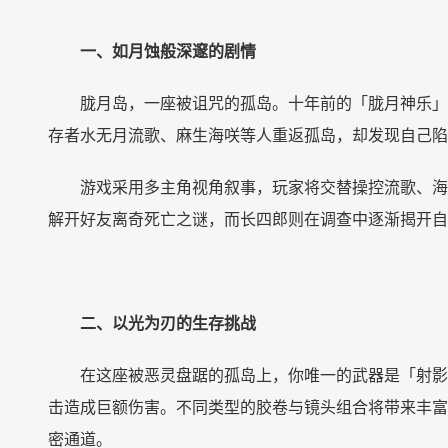
一、如月蚀般深邃的剧情
胧月岛，一座被诅咒的孤岛。十年前的「胧月神乐」
存者水无月流歌、麻生海咲等人重返孤岛，却发现自己陷
游戏采用多主角视角叙事，玩家将交替操控流歌、海
解开好友离奇死亡之谜，而长四郎则在调查中逐渐揭开自
二、以光为刃的生存挑战
在这座被恶灵盘踞的孤岛上，你唯一的武器是「射影
击造成巨额伤害。不同类型的胶卷与镜头组合将带来丰富
密通道。