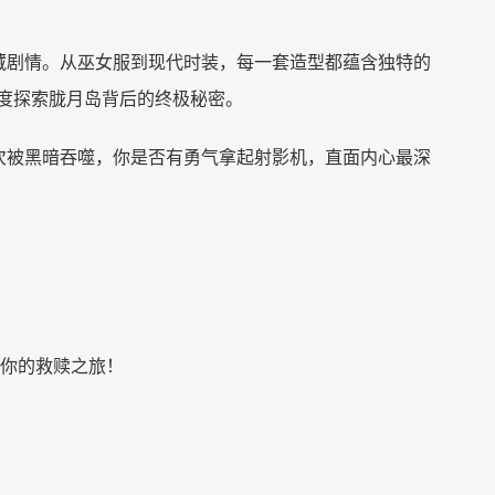
藏剧情。从巫女服到现代时装，每一套造型都蕴含独特的
度探索胧月岛背后的终极秘密。
次被黑暗吞噬，你是否有勇气拿起射影机，直面内心最深
你的救赎之旅！