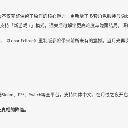
版不仅完整保留了原作的核心魅力，更新增了多套角色服装与隐
戏支持「新游戏
」模式，通关后可解锁更高难度与隐藏结局，深
+
，《
》重制版都将带来前所未有的震撼。当月光再
Lunar Eclipse
陆
、
、
等全平台，支持简体中文。在月蚀之夜开启
Steam
PS5
Switch
证真相的降临。