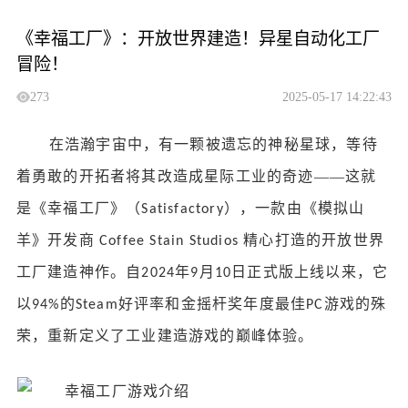
《幸福工厂》：开放世界建造！异星自动化工厂
冒险！
273
2025-05-17 14:22:43
在浩瀚宇宙中，有一颗被遗忘的神秘星球，等待
着勇敢的开拓者将其改造成星际工业的奇迹
——这就
是《幸福工厂》（
），一款由《模拟山
Satisfactory
羊》开发商
精心打造的开放世界
Coffee Stain Studios
工厂建造神作。自
年
月
日正式版上线以来，它
2024
9
10
以
的
好评率和金摇杆奖年度最佳
游戏的殊
94%
Steam
PC
荣，重新定义了工业建造游戏的巅峰体验。