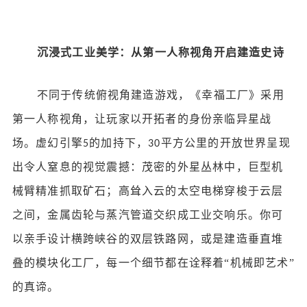
沉浸式工业美学：从第一人称视角开启建造史诗
不同于传统俯视角建造游戏，《幸福工厂》采用
第一人称视角，让玩家以开拓者的身份亲临异星战
场。虚幻引擎
的加持下，
平方公里的开放世界呈现
5
30
出令人窒息的视觉震撼：茂密的外星丛林中，巨型机
械臂精准抓取矿石；高耸入云的太空电梯穿梭于云层
之间，金属齿轮与蒸汽管道交织成工业交响乐。你可
以亲手设计横跨峡谷的双层铁路网，或是建造垂直堆
叠的模块化工厂，每一个细节都在诠释着“机械即艺术”
的真谛。