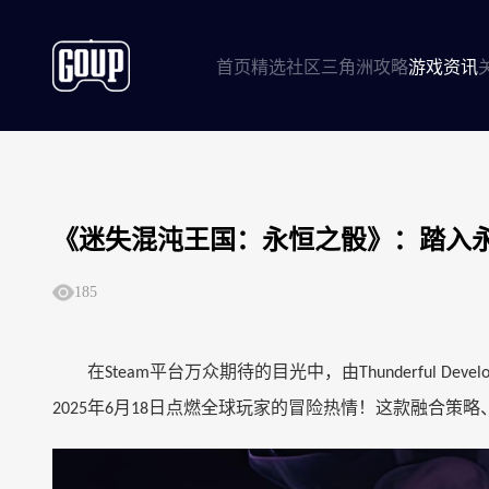
首页
精选社区
三角洲攻略
游戏资讯
《迷失混沌王国：永恒之骰》：踏入
185
在
平台万众期待的目光中，由
Steam
Thunderful Devel
年
月
日点燃全球玩家的冒险热情！这款融合策略
2025
6
18