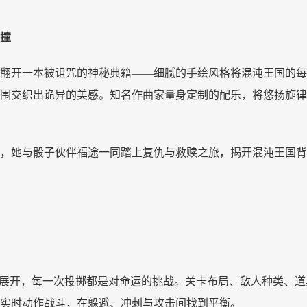
撞
翻开一本被诅咒的神秘典籍
——细腻的手绘风格将混沌王国的每
围交织出诡异的美感。知名作曲家量身定制的配乐，将悠扬旋律
，她与骰子伙伴福途一同踏上复仇与救赎之旅，揭开混沌王国背
”展开，每一次投掷都是对命运的挑战。关卡布局、敌人种类、
实时动作战斗，在躲避、冲刺与攻击间找到平衡。