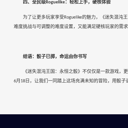
四、全民级
：轻松上手，硬核体验
Roguelike
为了让更多玩家享受
的魅力，《迷失混沌王
Roguelike
难度挑战与可调整的难度设置，又能满足硬核玩家的需求
结语：骰子已掷，命运由你书写
《迷失混沌王国：永恒之骰》不仅仅是一款游戏，更
月
日，让我们一同踏上这场充满未知的冒险，用骰子
6
18