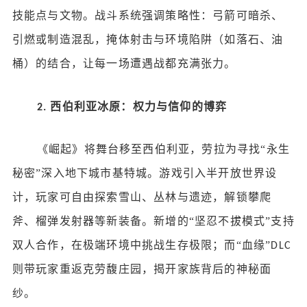
技能点与文物。战斗系统强调策略性：弓箭可暗杀、
引燃或制造混乱，掩体射击与环境陷阱（如落石、油
桶）的结合，让每一场遭遇战都充满张力。
西伯利亚冰原：权力与信仰的博弈
2.
《崛起》将舞台移至西伯利亚，劳拉为寻找
“永生
秘密”深入地下城市基特城。游戏引入半开放世界设
计，玩家可自由探索雪山、丛林与遗迹，解锁攀爬
斧、榴弹发射器等新装备。新增的“坚忍不拔模式”支持
双人合作，在极端环境中挑战生存极限；而“血缘”
DLC
则带玩家重返克劳馥庄园，揭开家族背后的神秘面
纱。