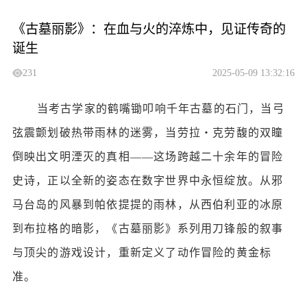
《古墓丽影》：在血与火的淬炼中，见证传奇的
诞生
231
2025-05-09 13:32:16
当考古学家的鹤嘴锄叩响千年古墓的石门，当弓
弦震颤划破热带雨林的迷雾，当劳拉・克劳馥的双瞳
倒映出文明湮灭的真相
——这场跨越二十余年的冒险
史诗，正以全新的姿态在数字世界中永恒绽放。从邪
马台岛的风暴到帕依提提的雨林，从西伯利亚的冰原
到布拉格的暗影，《古墓丽影》系列用刀锋般的叙事
与顶尖的游戏设计，重新定义了动作冒险的黄金标
准。