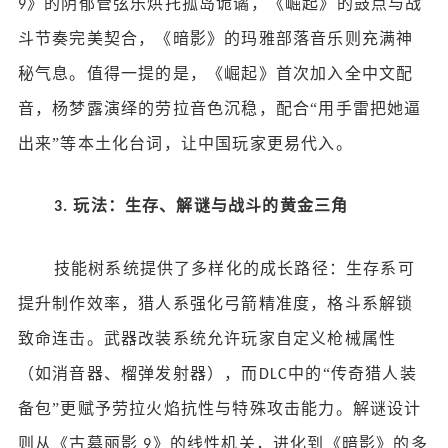
》的阴郁管弦乐烘托孤岛诡谲，《崛起》的鼓点与战
9
斗节奏完美契合，《暗影》的玛雅部落音乐则充满神
秘气息。值得一提的是，《崛起》首次加入全中文配
音，杨梦露演绎的劳拉音色沉稳，配合“用手雷把她逼
出来”等本土化台词，让中国玩家更易代入。
玩法：生存、解谜与战斗的黄金三角
3.
技能树系统提供了多样化的成长路径：生存系可
提升制作效率，猎人系强化弓箭精准度，格斗系解锁
致命连击。武器改装系统允许玩家自定义枪械属性
（如消音器、榴弹发射器），而
中的“传奇猎人装
DLC
备包”更赋予劳拉火焰抗性与特殊攻击能力。解谜设计
则从《古墓丽影
》的线性机关，进化到《暗影》的多
9