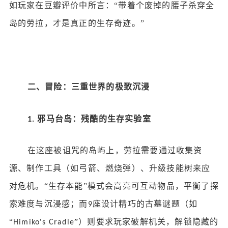
如玩家在豆瓣评价中所言：“带着个废掉的腰子杀穿全
岛的劳拉，才是真正的生存奇迹。”
二、冒险：三重世界的极致沉浸
邪马台岛：残酷的生存实验室
1.
在这座被诅咒的岛屿上，劳拉需要通过收集资
源、制作工具（如弓箭、燃烧弹）、升级技能树来应
对危机。
“生存本能”模式会高亮可互动物品，平衡了探
索难度与沉浸感；而
座设计精巧的古墓谜题（如
9
“
”）则要求玩家破解机关，解锁隐藏的
Himiko's Cradle