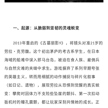
一、起源：从脆弱到坚韧的灵魂蜕变
年重启的《古墓丽影
》，将镜头对准
岁的
2013
9
21
劳拉・克劳馥。这个初出茅庐的考古系学生，在日本
海域的船难中误入邪马台岛，被迫在食人族、雇佣兵
与自然灾难的夹缝中求生。游戏摒弃了系列早期夸张
的英雄主义，转而用细腻的动作捕捉与碎片化叙事
（如日记、遗物），展现劳拉从恐惧到觉醒的真实蜕
变：攀爬时因体力不支险些坠崖的颤抖、第一次扣动
扳机时的瞳孔震颤，都让玩家深刻共情她的成长。正