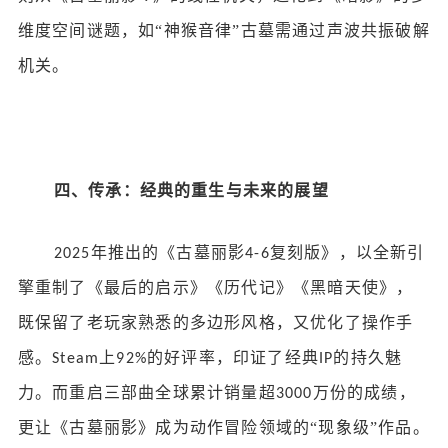
维度空间谜题，如“神猴音律”古墓需通过声波共振破解
机关。
四、传承：经典的重生与未来的展望
年推出的《古墓丽影
复刻版》，以全新引
2025
4-6
擎重制了《最后的启示》《历代记》《黑暗天使》，
既保留了老玩家熟悉的多边形风格，又优化了操作手
感。
上
的好评率，印证了经典
的持久魅
Steam
92%
IP
力。而重启三部曲全球累计销量超
万份的成绩，
3000
更让《古墓丽影》成为动作冒险领域的“现象级”作品。