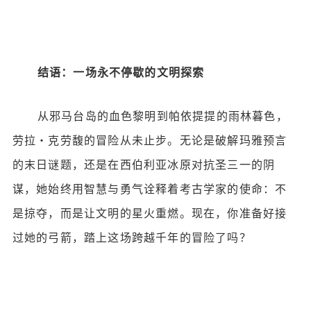
结语：一场永不停歇的文明探索
从邪马台岛的血色黎明到帕依提提的雨林暮色，
劳拉・克劳馥的冒险从未止步。无论是破解玛雅预言
的末日谜题，还是在西伯利亚冰原对抗圣三一的阴
谋，她始终用智慧与勇气诠释着考古学家的使命：不
是掠夺，而是让文明的星火重燃。现在，你准备好接
过她的弓箭，踏上这场跨越千年的冒险了吗？