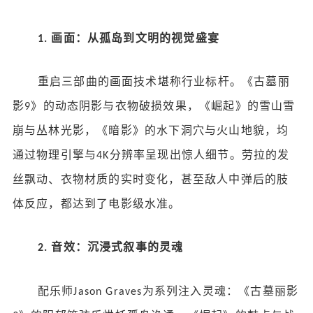
画面：从孤岛到文明的视觉盛宴
1.
重启三部曲的画面技术堪称行业标杆。《古墓丽
影
》的动态阴影与衣物破损效果，《崛起》的雪山雪
9
崩与丛林光影，《暗影》的水下洞穴与火山地貌，均
通过物理引擎与
分辨率呈现出惊人细节。劳拉的发
4K
丝飘动、衣物材质的实时变化，甚至敌人中弹后的肢
体反应，都达到了电影级水准。
音效：沉浸式叙事的灵魂
2.
配乐师
为系列注入灵魂：《古墓丽影
Jason Graves