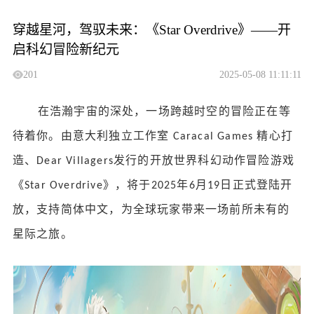
穿越星河，驾驭未来：《Star Overdrive》——开
启科幻冒险新纪元
201
2025-05-08 11:11:11
在浩瀚宇宙的深处，一场跨越时空的冒险正在等
待着你。由意大利独立工作室
精心打
Caracal Games
造、
发行的开放世界科幻动作冒险游戏
Dear Villagers
《
》，
将
于
年
月
日正式登陆开
Star Overdrive
2025
6
1
9
放，支持简体中文，为全球玩家带来一场前所未有的
星际之旅。