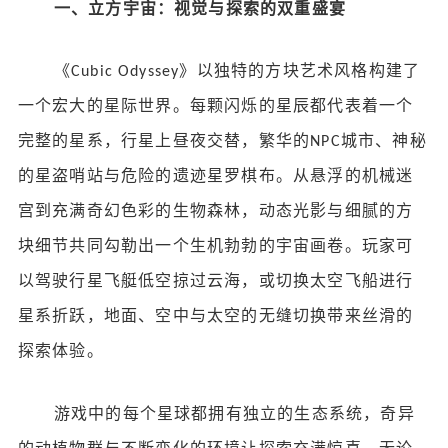
一、立方宇宙：视觉与探索的双重盛宴
《
》以独特的方块艺术风格构建了
Cubic Odyssey
一个宏大的星际世界。每颗闪烁的星辰都代表着一个
完整的星系，行星上昼夜交替，繁华的
城市、神秘
NPC
的星盗哨站与危险的遗迹星罗棋布。从悬浮的机械迷
宫到充满奇幻色彩的生物森林，动态光影与细腻的方
块细节共同勾勒出一个生机勃勃的宇宙画卷。玩家可
以驾驶行星飞艇低空掠过云海，或切换太空飞船进行
星系折跃，地面、空中与太空的无缝切换带来丝滑的
探索体验。
游戏中的每个星球都拥有独立的生态系统，奇异