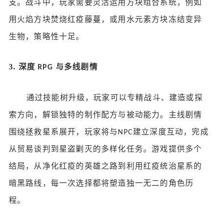
支。战斗中，玩家需要灵活运用方块组合系统，例如
用火焰方块焚烧红疫藤蔓，或用水元素方块冻结变异
生物，策略性十足。
3.
深度
与多线剧情
RPG
通过技能树升级，玩家可以专精战斗、建造或探
索方向，解锁独特的制作配方与被动能力。主线剧情
围绕拯救星系展开，玩家将与
建立深度互动，完成
NPC
从贸易谈判到星盗剿灭的多样化任务。游戏提供多个
结局，从净化红疫的英雄之路到利用红疫统治星系的
暗黑路线，每一次选择都将塑造独一无二的角色历
程。