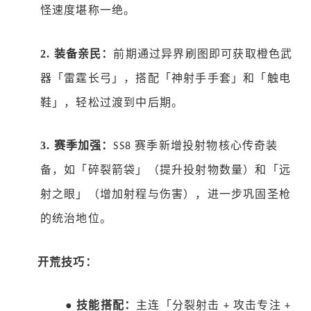
怪速度堪称一绝。
2.
装备亲民：
前期通过异界刷图即可获取橙色武
器「雷霆长弓」，搭配「神射手手套」和「触电
鞋」，轻松过渡到中后期。
3.
赛季加强：
赛季新增投射物核心传奇装
SS8
备，如「碎裂箭袋」（提升投射物数量）和「远
射之眼」（增加射程与伤害），进一步巩固圣枪
的统治地位。
开荒技巧：
●
技能搭配：
主连「分裂射击
攻击专注
+
+