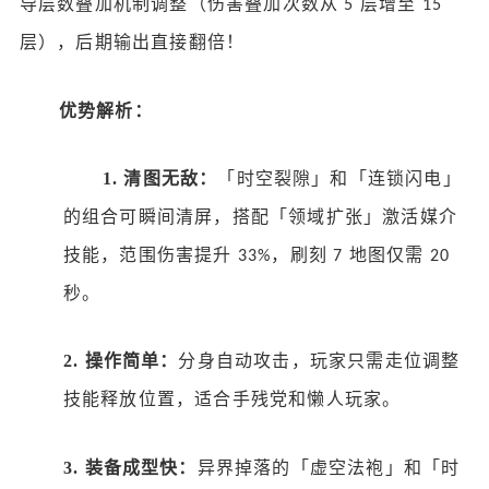
导层数叠加机制调整（伤害叠加次数从
层增至
5
15
层），后期输出直接翻倍！
优势解析：
1.
清图无敌：
「时空裂隙」和「连锁闪电」
的组合可瞬间清屏，搭配「领域扩张」激活媒介
技能，范围伤害提升
，刷刻
地图仅需
33%
7
20
秒。
2.
操作简单：
分身自动攻击，玩家只需走位调整
技能释放位置，适合手残党和懒人玩家。
3.
装备成型快：
异界掉落的「虚空法袍」和「时