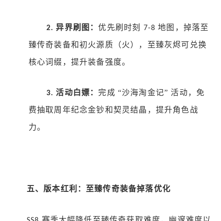
异界刷图：
优先刷时刻
地图，掉落至
2.
7-8
臻传奇装备和初火源质（火），至臻灰烬可兑换
核心词缀，提升装备强度。
活动白嫖：
完成
“沙海淘金记” 活动，免
3.
费抽取周年纪念金钞和契灵结晶，提升角色战
力。
五、版本红利：至臻传奇装备掉落优化
赛季大幅降低至臻传奇获取难度，幽邃难度以
SS8