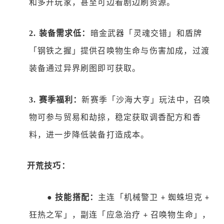
和多开玩家，甚至可边看剧边刷资源。
2.
装备需求低：
暗金武器「灵魂交错」和盾牌
「钢铁之握」提供召唤物生命与伤害加成，过渡
装备通过异界刷图即可获取。
3.
赛季福利：
新赛季「沙海大亨」玩法中，召唤
物可参与贸易和劫掠，稳定获取调香配方和香
料，进一步降低装备打造成本。
开荒技巧：
●
技能搭配：
主连「机械警卫
蜘蛛坦克
+
+
狂热之军」，副连「应急治疗
召唤物生命」，
+