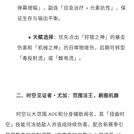
弹幕增幅」，副连「应急治疗
元素抗性」，保
+
证生存与输出平衡。
●
天赋选择：
优先点出「狩猎之神」的暴击
伤害和「机械之神」的召唤物增伤，后期可转型
「毒投射流」或「触电流」。
二、时空见证者・尤加：范围法王，刷图机器
时空以大范围
和分身辅助闻名，其「扭曲时
AOE
空」技能可冻结敌人并造成持续伤害，配合新赛季引