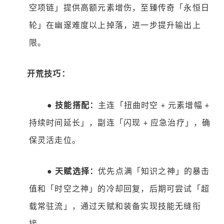
空项链」提供高额元素增伤，至臻传奇「永恒日
轮」在幽邃难度以上掉落，进一步提升输出上
限。
开荒技巧：
●
技能搭配：
主连「扭曲时空
元素增幅
+
+
持续时间延长」，副连「闪现
应急治疗」，确
+
保灵活走位。
●
天赋选择：
优先点满「知识之神」的暴击
值和「时空之神」的冷却回复，后期可尝试「超
载常驻流」，通过天赋和装备实现技能无缝衔
接。