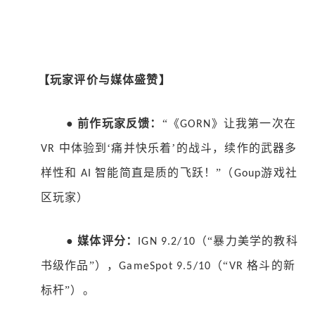
【玩家评价与媒体盛赞】
●
前作玩家反馈：
“《
》让我第一次在
GORN
中体验到‘痛并快乐着’的战斗，续作的武器多
VR
样性和
智能简直是质的飞跃！”（
游戏社
AI
Goup
区
玩家）
●
媒体评分：
（“暴力美学的教科
IGN 9.2/10
书级作品”），
（“
格斗的新
GameSpot 9.5/10
VR
标杆”）。