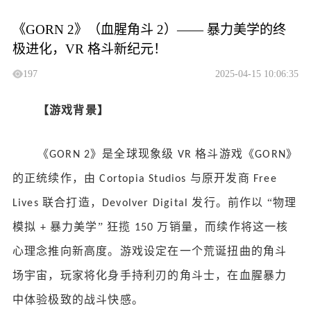
《GORN 2》（血腥角斗 2）—— 暴力美学的终
极进化，VR 格斗新纪元！
197
2025-04-15 10:06:35
【游戏背景】
《
》是全球现象级
格斗游戏《
》
GORN 2
VR
GORN
的正统续作，由
与原开发商
Cortopia Studios
Free
联合打造，
发行。前作以 “物理
Lives
Devolver Digital
模拟
暴力美学” 狂揽
万销量，而续作将这一核
+
150
心理念推向新高度。游戏设定在一个荒诞扭曲的角斗
场宇宙，玩家将化身手持利刃的角斗士，在血腥暴力
中体验极致的战斗快感。