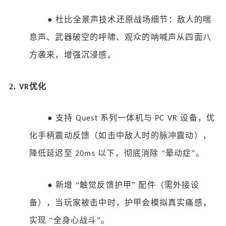
●
杜比全景声技术还原战场细节：敌人的喘
息声、武器破空的呼啸、观众的呐喊声从四面八
方袭来，增强沉浸感。
2.
优化
VR
●
支持
系列一体机与
设备，优
Quest
PC VR
化手柄震动反馈（如击中敌人时的脉冲震动），
降低延迟至
以下，彻底消除 “晕动症”。
20ms
●
新增
“触觉反馈护甲” 配件（需外接设
备），当玩家被击中时，护甲会模拟真实痛感，
实现 “全身心战斗”。