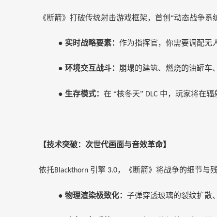
《断箭》打破传统射击游戏框架，首创
“动态战争系
●
实时战略要素：
作为指挥官，你需要调配无
●
环境交互战斗：
崩塌的建筑、燃烧的油罐车
●
生存模式：
在
“核冬天”
中，玩家将在辐
DLC
【技术突破：次世代画面与音效革命】
依托
引擎
，《断箭》将战争的细节与
Blackthorn
3.0
●
物理渲染极致化：
子弹穿透玻璃的裂纹扩散