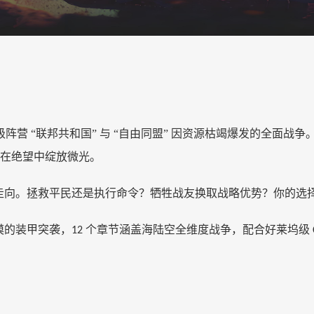
阵营 “联邦共和国” 与 “自由同盟” 因资源枯竭爆发的全面
在绝望中绽放微光。
走向。拯救平民还是执行命令？牺牲战友换取战略优势？你的选
漠的装甲突袭，
个章节涵盖海陆空全维度战争，配合好莱坞级
12