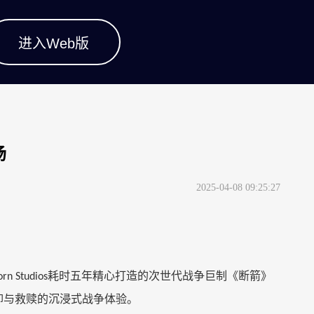
进入Web版
场
2025-04-08 09:25:27
耗时五年精心打造的次世代战争巨制《断箭》
orn Studios
仰与救赎的沉浸式战争体验。