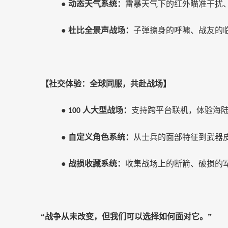
●
动态天气系统：
雷暴天气下的红外瞄准干扰
●
杜比全景声战场：
子弹擦身的呼啸、战友的
【社交体验：全球同服，共赴战场】
●
人大型战场：
支持跨平台联机，体验海
100
●
自定义角色系统：
从士兵的面部特征到武器
●
战损收藏系统：
收集战场上的断箭、破损的
“战争从未改变，但我们可以选择如何面对它。”