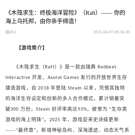
《木筏求生：终极海洋冒险》（Raft）—— 你的
海上乌托邦，由你亲手缔造！
261
2025-04-07 09:34:49
【游戏简介】
《木筏求生（
）》是一款由瑞典
Raft
Redbeet
开发、
发行的开放世界生存
Interactive
Axolot Games
建造游戏，自
年登陆
以来，凭借其独特
2018
Steam
的海洋生存设定和创新的多人合作模式，累计销量突
破
万份，
好评率高达
，被誉为 “生存类
300
Steam
93%
游戏的海上明珠”。
年，游戏迎来史诗级更新
2025
——“最终章”，新增神秘岛屿、深海遗迹、动态天气系