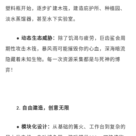
塑料瓶开始，逐步扩建木筏，建造庇护所、种植园、
淡水蒸馏器，甚至水下实验室。
●
动态生态威胁：
除了饥渴与疲劳，巨齿鲨会周
期性攻击木筏，暴风雨可能摧毁你的心血，深海暗流
隐藏着未知生物。每一次资源采集都是与死神的博
弈！
自由建造，创意无限
2.
●
模块化设计：
从基础的篝火、工作台到复杂的