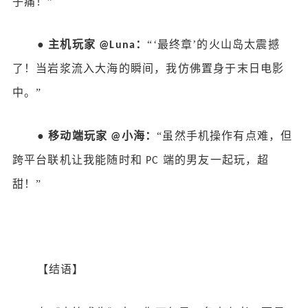
子痛！”
●
主机玩家
：
“‘最终章’的火山岛太震撼
@Luna
了！当岩浆流入大海的瞬间，我仿佛置身于末日电影
中。”
●
移动端玩家
小海：
“虽然手机操作有点难，但
@
跨平台联机让我能随时和
端的男友一起玩，超
PC
甜！”
【结语】