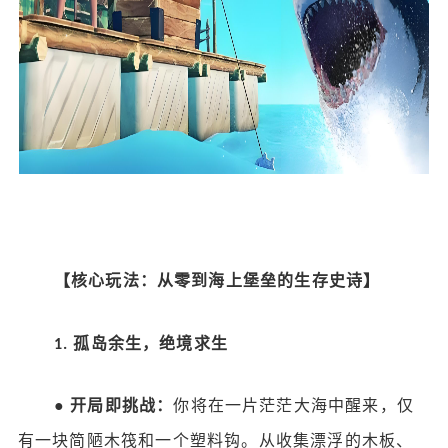
【核心玩法：从零到海上堡垒的生存史诗】
孤岛余生，绝境求生
1.
●
开局即挑战：
你将在一片茫茫大海中醒来，仅
有一块简陋木筏和一个塑料钩。从收集漂浮的木板、