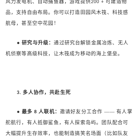
风力发电机、自动捕鱼器，游戏提供
可建造物
200 +
品，支持自由布局。你可以打造田园风木筏、科技感
航母，甚至空中花园！
●
研究与升级：
通过研究台解锁金属冶炼、无人
机侦察等高级科技，让木筏成为移动的海上堡垒。
多人协作，共赴生死
3.
●
最多
人联机：
邀请好友分工合作
—— 有人掌
8
舵航行，有人抵御鲨鱼，有人探索岛屿。团队配合可
大幅提升生存效率，也能制造搞笑名场面（比如队友