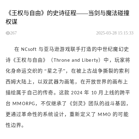
《王权与自由》的史诗征程——当剑与魔法碰撞
权谋
267
2025-03-28 15:15:33
在
与亚马逊游戏联手打造的中世纪魔幻史
NCsoft
诗《王权与自由》（
）中，玩家将
Throne and Liberty
化身命运交织的 “星之子”，在被上古战争撕裂的索利
西姆大陆上，以双武器为画笔，在开放世界的画布上
描绘属于自己的传奇。这款
年
月上线的跨平
2024
10
台
，不仅继承了《剑灵》团队的战斗基因，
MMORPG
更通过革命性的系统设计，重新定义了
的可能
MMO
性边界。