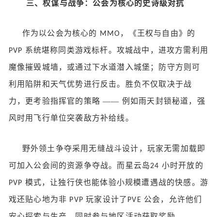
三、权谋与战争：公会为核心的史诗级对抗
作为以公会为核心的
，《王权与自由》的
MMO
系统堪称同类游戏标杆。攻城战中，进攻方需利用
PVP
魔像摧毁城墙，或通过下水道潜入城堡；防守方则可
利用陷阱和天气优势进行反击。胜负不仅取决于战
力，更考验指挥官的策略 —— 例如雨天封锁秘道，强
风时用飞行单位突袭敌方补给线。
野外领土争夺采用无缝战斗设计，玩家无需加载即
可加入公会间的资源争夺战。而星云岛
小时开放的
24
模式，让独行侠也能体验小规模遭遇战的快感。游
PVP
戏还贴心地为非
玩家设计了
公会，允许他们
PVP
PVE
安心探索与生产，同时参与地区活动获取奖励。