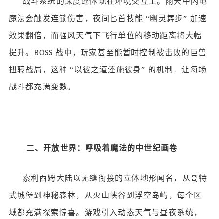
战斗系统的深度还体现在环境交互上。雨天中闪电
魔法会触发连锁伤害，夜间匕首技能
“幽灵舞步” 加速
效果翻倍，而强风天气下飞行单位的移动距离将大幅
提升。
战中，玩家甚至能暂时控制被击败的巨兽
BOSS
扭转战局，这种 “以彼之道还施彼身” 的机制，让每场
战斗都充满变数。
二、开放世界：呼吸着魔法的中世纪画卷
索利西姆大陆以无缝衔接的立体地形闻名，从哥特
式城堡到神秘森林，从火山峡谷到浮空岛屿，每个区
域都充满探索惊喜。游戏引入动态天气与昼夜系统，