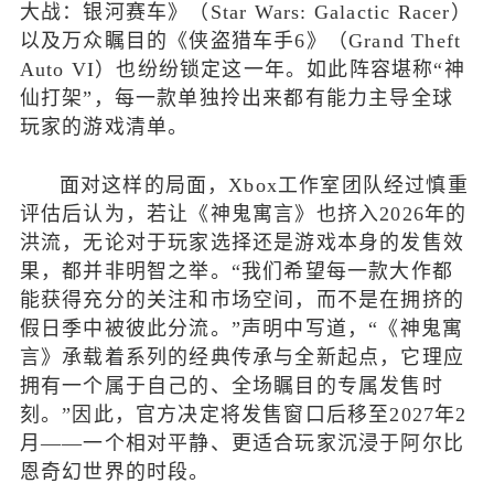
大战：银河赛车》（Star Wars: Galactic Racer）
以及万众瞩目的《侠盗猎车手6》（Grand Theft
Auto VI）也纷纷锁定这一年。如此阵容堪称“神
仙打架”，每一款单独拎出来都有能力主导全球
玩家的游戏清单。
面对这样的局面，Xbox工作室团队经过慎重
评估后认为，若让《神鬼寓言》也挤入2026年的
洪流，无论对于玩家选择还是游戏本身的发售效
果，都并非明智之举。“我们希望每一款大作都
能获得充分的关注和市场空间，而不是在拥挤的
假日季中被彼此分流。”声明中写道，“《神鬼寓
言》承载着系列的经典传承与全新起点，它理应
拥有一个属于自己的、全场瞩目的专属发售时
刻。”因此，官方决定将发售窗口后移至2027年2
月——一个相对平静、更适合玩家沉浸于阿尔比
恩奇幻世界的时段。