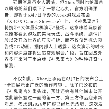
延期消息虽令人遗憾，但Xbox同时也给翘首
以盼的粉丝们喂下了一颗定心丸。官方明确预
告：即将于6月7日举办的Xbox游戏发布会
（XBOX Games Showcase）上，《神鬼寓言》
将携带“大体量实机演示”登场。这意味着玩家首
次能够看到游戏的实际玩法、战斗系统、剧情片
段以及开放世界的真实样貌，而不仅仅是概念预
告或CG动画。据内部人士透露，这次演示的时长
和内容深度都将远超常规展会片段，旨在回应外
界多年来对于重启版《神鬼寓言》的种种好奇与
猜测。
不仅如此，Xbox还承诺在6月7日的发布会上
“全面展示更广泛的新作阵容”。除了已公布的
《神鬼寓言》重头戏，预计还会有其他尚未公开
或此前仅露过一面的第一方、第三方作品迎来新
消息。考虑到2026年阵容已经星光熠熠，这次发