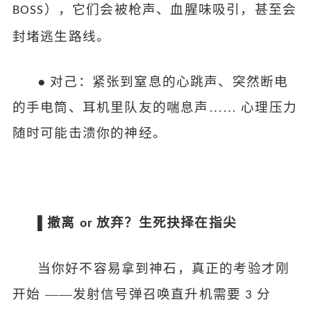
），它们会被枪声、血腥味吸引，甚至会
BOSS
封堵逃生路线。
●
对己：紧张到窒息的心跳声、突然断电
的手电筒、耳机里队友的喘息声
…… 心理压力
随时可能击溃你的神经。
▌撤离
放弃？生死抉择在指尖
or
当你好不容易拿到神石，真正的考验才刚
开始
——发射信号弹召唤直升机需要
分
3