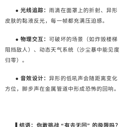
●
光线追踪：
雨滴在面罩上的折射、异形
皮肤的黏液反光，每一帧都充满压迫感。
●
物理交互：
可破坏的场景（如炸毁楼梯
阻挡敌人）、动态天气系统（沙尘暴中能见度
归零）。
●
音效设计：
异形的低吼声会随距离变化
方位，脚步声在金属管道中形成恐怖的回响。
▌结语：你敢挑战 “有去无回” 的极限吗？