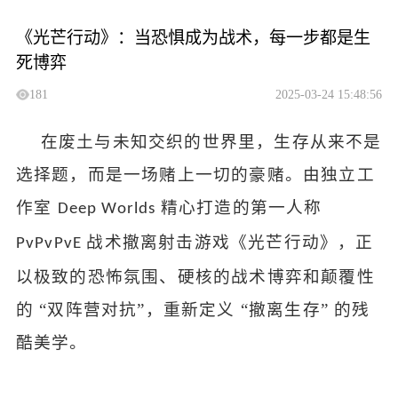
《光芒行动》：当恐惧成为战术，每一步都是生
死博弈
181
2025-03-24 15:48:56
在废土与未知交织的世界里，生存从来不是
选择题，而是一场赌上一切的豪赌。由独立工
作室
精心打造的第一人称
Deep Worlds
战术撤离射击游戏《光芒行动》，正
PvPvPvE
以极致的恐怖氛围、硬核的战术博弈和颠覆性
的 “双阵营对抗”，重新定义 “撤离生存” 的残
酷美学。