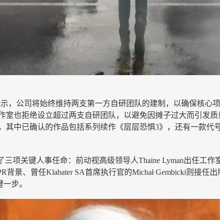
eno在采访中明确表示，公司将始终维持两支第一方自研团队的建制，以
时，工作室也拒绝设立超过两支自研团队，以避免因摊子过大而引
款恐怖游戏，其中已确认的作品包括系列续作《层层恐惧3》，还有一款代号
了三项关键人事任命：前动视高级领导人Thaine Lyman出任工作室负
背景、曾任Klabater SA首席执行官的Michał Gembicki则
键一步。