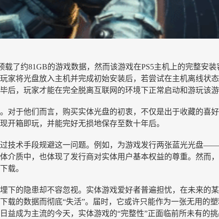
载了约81GB的游戏数据，然而该游戏在PS5主机上的完整安装容
玩家将光盘放入主机并完成初始安装后，若尝试在主机离线状态
毕后，玩家才能在完全脱离互联网的环境下正常启动和游玩该游
。对于他们而言，购买实体光盘的初衷，不仅是出于收藏的喜好
现开箱即玩，并能完好无损地保存至数十年后。
过技术手段规避这一问题。例如，为游戏发行两张蓝光光盘——
体介质中，也体现了发行商对实体用户基本权益的尊重。然而，
下载。
埋下的隐患却不容忽视。实体游戏爱好者普遍担忧，在未来的某
下载的数据而彻底“失活”。届时，它或许只能作为一张无用的
日益成为主流的今天，实体游戏的“完整性”正面临前所未有的挑