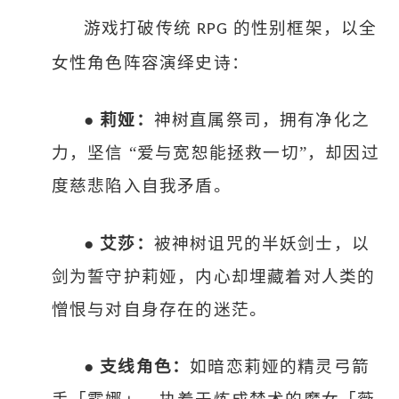
游戏打破传统
的性别框架，以全
RPG
女性角色阵容演绎史诗：
●
莉娅：
神树直属祭司，拥有净化之
力，坚信
“爱与宽恕能拯救一切”，却因过
度慈悲陷入自我矛盾。
●
艾莎：
被神树诅咒的半妖剑士，以
剑为誓守护莉娅，内心却埋藏着对人类的
憎恨与对自身存在的迷茫。
●
支线角色：
如暗恋莉娅的精灵弓箭