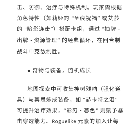
击、防御、治疗与特殊机制。玩家需根据
角色特性（如莉娅的 “圣痕祝福” 或艾莎
的 “暗影连击”）搭配卡组，通过 “抽牌
-
出牌
资源管理” 的经典循环，在回合制
-
战斗中克敌制胜。
●
奇物与装备，随机成长
地图探索中可收集神树残响（强化道
具）与禁忌炼成装备，如
“赫卡特之泪”
可提升治疗效果，“影刃・暮色” 则赋予暴
击穿透能力。
元素的加入让每一
Roguelike