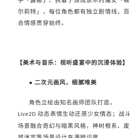
手「露娜」、执着于炼成禁术的魔女「薇
尔莉特」，每位角色都有独立剧情线，百
合情感贯穿始终。
【美术与音乐：视听盛宴中的沉浸体验】
●
二次元画风，细腻唯美
角色立绘由知名画师团队打造，
动态表情生动还原少女情态；战斗
Live2D
场景融合奇幻与暗黑风格，神树根系、废
墟迷宫等场景设计充满辨识度。