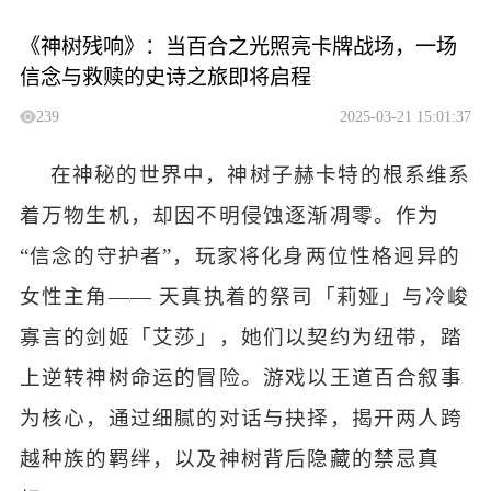
《神树残响》：当百合之光照亮卡牌战场，一场
信念与救赎的史诗之旅即将启程
239
2025-03-21 15:01:37
在神秘的世界中，神树子赫卡特的根系维系
着万物生机，却因不明侵蚀逐渐凋零。作为
“信念的守护者”，玩家将化身两位性格迥异的
女性主角—— 天真执着的祭司「莉娅」与冷峻
寡言的剑姬「艾莎」，她们以契约为纽带，踏
上逆转神树命运的冒险。游戏以王道百合叙事
为核心，通过细腻的对话与抉择，揭开两人跨
越种族的羁绊，以及神树背后隐藏的禁忌真