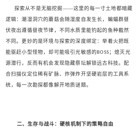
探索从不是无脑挖掘
——这里的每一寸土地都暗藏
逻辑：潮湿洞穴的蘑菇会随湿度自发生长，蝙蝠群昼
伏夜出遵循昼夜节律，不同水质里能钓起的鱼种截然
不同。更妙的是环境与探索的深度绑定：举着火把既
能驱赶小型怪物，却可能吸引光敏感的
；熄灭光
BOSS
源潜行，反而有机会发现隐藏祭坛解锁远古科技。配
合扫描仪定位稀有矿脉、炸弹炸开坚硬岩层的工具系
统，每一次勘探都像解开地质谜题。
二、生存与战斗：硬核机制下的策略自由