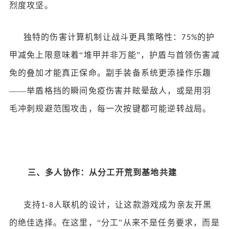
烈度攻坚。
独特的伤害计算机制让战斗更具策略性：
的护
75%
甲减免上限意味着“堆甲并非万能”，护盾与首领伤害减
免的叠加才能真正保命。副手装备系统更添操作乐趣
——举盾格挡的瞬间免疫伤害并眩晕敌人，或是用羽
毛冲刺规避范围攻击，每一次按键都可能逆转战局。
三、多人协作：从分工开荒到基地共建
支持
人联机的设计，让这款游戏成为亲友开黑
1-8
的绝佳选择。在这里，“分工”从来不是任务要求，而是