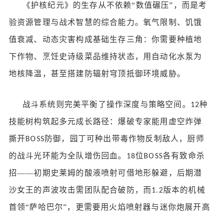
《护核纪元》的生存从不依赖
“数值碾压”，而是考
验资源管理与战术智慧的综合能力。氧气限制、饥饿
值衰减、动态灾害构成基础生存三角：你需要种植地
下作物、烹饪史诗级菜品维持状态，用自动化水泵为
地核降温，甚至搭建防辐射穹顶抵御环境威胁。
战斗系统则完美平衡了操作深度与策略空间。
种
12
技能树构筑起多元成长路径：爆破专家能用虚空炸弹
撕开
防御，园丁可种出带毒作物反制敌人，厨师
BOSS
的战斗光环能为全队增伤回血。
位
各有致命杀
18
BOSS
招——初期史莱姆的酸液喷射可借地形躲避，后期潜
沙女王的声波攻击需团队配合破防，而
版本的机械
1.2
首领“萨哈巴尔”，更需要用火焰喷射器与迷你炮展开高