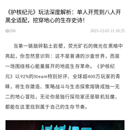
《护核纪元》玩法深度解析：单人开荒到八人开
黑全适配，挖穿地心的生存史诗！
266
2025-12-03 11:18:25
当第一镐敲碎黏土岩壁，荧光矿石的微光在黑暗中
亮起，你忽然意识到：这不是普通的沙盒世界，而是
一场围绕核心能量展开的地底生存革命。《护核纪
元》以
的
特别好评、全球超
万玩家的青
92%
Steam
400
睐，将生存建造、策略战斗与生态探索熔铸成独一无
二的地心冒险，无论你是独行探险家还是联机狂魔，
都能在这里找到属于自己的生存节奏。