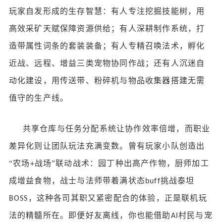
玩家自发形成的生存智慧：有人专注挖掘技能树，用
高效采矿天赋保障资源供给；有人深耕制作系统，打
造带属性词条的套装装备；有人专精召唤法术，孵化
近战、远程、增益三类宠物协同作战；还有人沉迷自
动化建设，用传送带、粉碎机与物品收集器搭建无需
值守的生产线。
共享仓库与任务分配系统让协作效率倍增，而职业
差异化则让团队玩法充满变数。曾有玩家小队创造出
“农场
战场”联动战术：园丁种出高产作物，厨师加工
+
成增益食物，战士与法师带着满状态
挑战泰坦
buff
，这种各司其职又紧密配合的体验，正是联机玩
BOSS
法的精髓所在。即便好友离线，你也能借助
村民与宠
AI