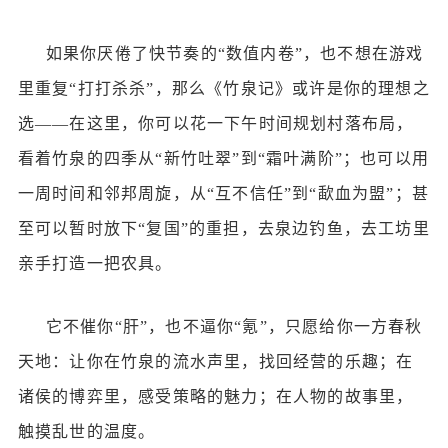
如果你厌倦了快节奏的
“数值内卷”，也不想在游戏
里重复“打打杀杀”，那么《竹泉记》或许是你的理想之
选——在这里，你可以花一下午时间规划村落布局，
看着竹泉的四季从“新竹吐翠”到“霜叶满阶”；也可以用
一周时间和邻邦周旋，从“互不信任”到“歃血为盟”；甚
至可以暂时放下“复国”的重担，去泉边钓鱼，去工坊里
亲手打造一把农具。
它不催你
“肝”，也不逼你“氪”，只愿给你一方春秋
天地：让你在竹泉的流水声里，找回经营的乐趣；在
诸侯的博弈里，感受策略的魅力；在人物的故事里，
触摸乱世的温度。