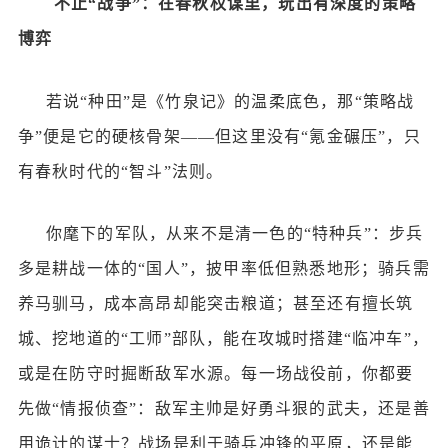
不止
“战争”：在春秋权谋里，玩出有深度的策略
博弈
若说
“种田”是《竹泉记》的温柔底色，那“策略战
争”便是它的硬核骨架——但这里没有“氪金碾压”，只
有春秋时代的“智斗”法则。
你麾下的军队，从来不是清一色的
“特种兵”：步兵
多是耕战一体的“国人”，披甲率低但熟悉地形；骑兵需
养马驯马，成本高昂却能突击粮道；甚至还有擅长筑
城、挖地道的“工师”部队，能在攻城时搭建“临冲车”，
或是在防守时掘断敌军水源。每一场战役前，你都要
先做“情报侦查”：敌军主帅是好勇斗狠的武夫，还是善
用诡计的谋士？战场是利于骑兵冲锋的平原，还是能