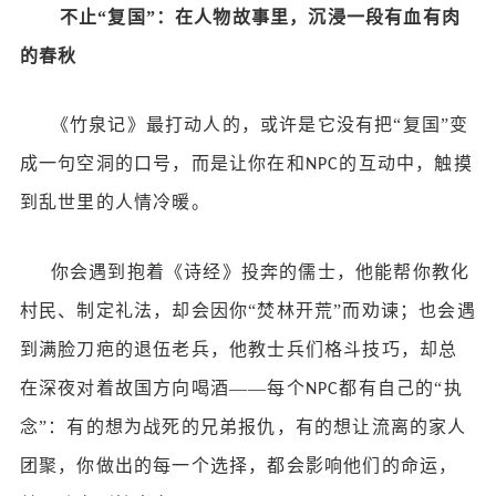
不止
“复国”：在人物故事里，沉浸一段有血有肉
的春秋
《竹泉记》最打动人的，或许是它没有把
“复国”变
成一句空洞的口号，而是让你在和
的互动中，触摸
NPC
到乱世里的人情冷暖。
你会遇到抱着《诗经》投奔的儒士，他能帮你教化
村民、制定礼法，却会因你
“焚林开荒”而劝谏；也会遇
到满脸刀疤的退伍老兵，他教士兵们格斗技巧，却总
在深夜对着故国方向喝酒——每个
都有自己的“执
NPC
念”：有的想为战死的兄弟报仇，有的想让流离的家人
团聚，你做出的每一个选择，都会影响他们的命运，