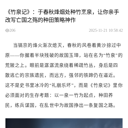
《竹泉记》：于春秋烽烟处种竹烹泉，让你亲手
改写亡国之殇的种田策略神作
206
2025-11-21 10:58:42
当镐京的烽火渐次熄灭，春秋的风卷着黄沙掠过中
原
——你握着半块残破的故国玉璋，站在名为“竹泉”的
荒陂之上。眼前是潺潺流泉绕着稀疏竹丛，身后是四
散逃亡的宗族遗民，而远方，强邻的铁蹄仍在逼近。
这不是史书里冰冷的“礼崩乐坏”，而是《竹泉记》里你
必须面对的生存考题：以一泉一竹为起点，种田养
民，练兵谋国，在乱世中为故国挣出一条复国之路。