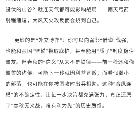
设伏的山谷？就连天气都可能影响战局——雨天弓箭
射程缩短，大风天火攻反而会烧到自己。
更妙的是
“外交博弈”：你可以向弱邻“借道”伐强，
也能和强国“盟誓”换取庇护，甚至能用“质子”制度稳住
盟友。但春秋的“信义”从来不是铁律——前一秒还和你
盟誓的诸侯，可能下一秒就因利益背叛；而看似弱小
的部落，也可能在你被围攻时出兵相助。这种“合纵连
横”的不确定性，让每一步决策都充满张力，真正还原
了“春秋无义战，唯有利为先”的历史质感。