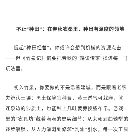
不止
“种田”：在春秋农桑里，种出有温度的领地
提起
“种田经营”，你或许会想到机械的资源点击
——但《竹泉记》偏要把春秋的“耕读传家”揉进每一寸
玩法里。
初入竹泉，你要做的不是急着建城，而是跟着老农
夫辨认土壤：黑土保墒宜种粟，黄土透气可栽麻，就
连泉边的沙质土，也能种上几畦姜蒜换些布帛。游戏
里的
“农具坊”藏着满满的史实细节：从耒耜到曲辕犁的
逐步解锁，从人力灌溉到修筑“沟洫”引水，每一次工具