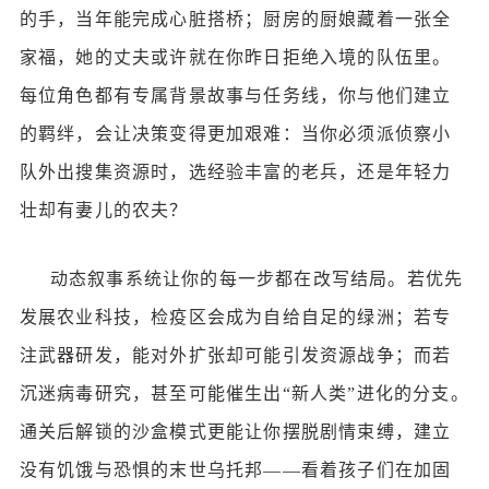
的手，当年能完成心脏搭桥；厨房的厨娘藏着一张全
家福，她的丈夫或许就在你昨日拒绝入境的队伍里。
每位角色都有专属背景故事与任务线，你与他们建立
的羁绊，会让决策变得更加艰难：当你必须派侦察小
队外出搜集资源时，选经验丰富的老兵，还是年轻力
壮却有妻儿的农夫？
动态叙事系统让你的每一步都在改写结局。若优先
发展农业科技，检疫区会成为自给自足的绿洲；若专
注武器研发，能对外扩张却可能引发资源战争；而若
沉迷病毒研究，甚至可能催生出
“新人类”进化的分支。
通关后解锁的沙盒模式更能让你摆脱剧情束缚，建立
没有饥饿与恐惧的末世乌托邦——看着孩子们在加固