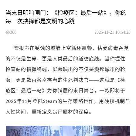
当末日叩响闸门：《检疫区：最后一站》，你的
每一次抉择都是文明的心跳
368
2025-11-21 10:54:28
警报声在锈蚀的城墙上空循环震颤，枯萎病毒吞噬
的不仅是生命，更是人类最后的道德底线。当你握住
检查站的指挥终端，屏幕映出的不仅是濒死城市的轮
廓，更是数百名幸存者的生死判决书
——这就是《检
疫区：最后一站》为你铺展的末日舞台，一款即将于
年
月登陆
的生存策略巨作，用硬核机制与
2025
11
Steam
人性拷问，重新定义丧尸题材的深度。