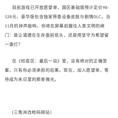
目前游戏已开放愿望单，国区基础版预计定价
98-
元，豪华版包含独家筛查设备皮肤与剧情
。当
128
DLC
月的钟声敲响，你将在屏幕前握住人类文明的闸
11
门：是让道德在生存面前低头，还是用坚守为希望留
一盏灯？
在《检疫区：最后一站》里，没有绝对的正确答
案，只有你必须承担的后果。现在，加入愿望单，等
待成为末日里的那束微光。
[
三角洲改枪码网站
]