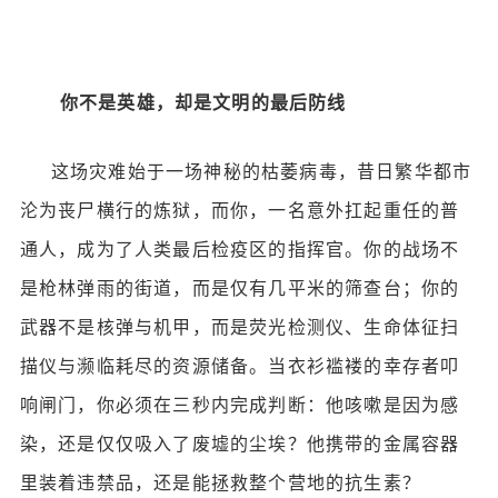
你不是英雄，却是文明的最后防线
这场灾难始于一场神秘的枯萎病毒，昔日繁华都市
沦为丧尸横行的炼狱，而你，一名意外扛起重任的普
通人，成为了人类最后检疫区的指挥官。你的战场不
是枪林弹雨的街道，而是仅有几平米的筛查台；你的
武器不是核弹与机甲，而是荧光检测仪、生命体征扫
描仪与濒临耗尽的资源储备。当衣衫褴褛的幸存者叩
响闸门，你必须在三秒内完成判断：他咳嗽是因为感
染，还是仅仅吸入了废墟的尘埃？他携带的金属容器
里装着违禁品，还是能拯救整个营地的抗生素？