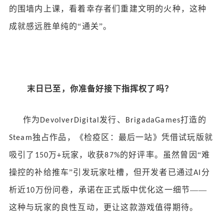
的围墙内上课，看着幸存者们重建文明的火种，这种
成就感远胜单纯的“通关”。
末日已至，你准备好接下指挥权了吗？
作为
发行、
打造的
DevolverDigital
BrigadaGames
独占作品，《检疫区：最后一站》凭借试玩版就
Steam
吸引了
万
玩家，收获
的好评率。虽然曾因“难
150
+
87%
操控的补给推车”引发玩家吐槽，但开发者已通过
分
AI
析近
万份问卷，承诺在正式版中优化这一细节——
10
这种与玩家的良性互动，更让这款游戏值得期待。