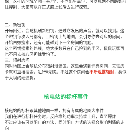
保，这样的区域全图一共7个，不同出生点位，可以规划不同路线前
往搜刮，大家可以在正式服上线后去进行探索。
二、新密钥
开局附近，会随机刷新密钥，通过它发出的声音，就可以找到。这
个密钥每次入局都有，且密钥上的地图，会引导你去对应的房间，
开始白嫖搜索，还有可能碰到下一个房间的钥匙。
这个密钥搜索的路线，绝大多数只在自己捡到的半区，鼠鼠玩家再
也不用去核心区担惊受怕了。
三、辐射房间
同时地图上会随机分布辐射泄漏区，这里会遇到惊喜房间，无需房
卡就可直接搜索，进行0元购。不过这个房间会
不断泄露辐射
，类似
于大坝的硬通货。
核电站的标杆事件
核电站的标杆跟其他地图一样，拥有专属的地图大事件
我们在进行标杆任务时，反应堆的功率会持续上升，直至爆炸
不过应该有可以阻止的方法，同时阻止方式的选择会影响剧情的走
向