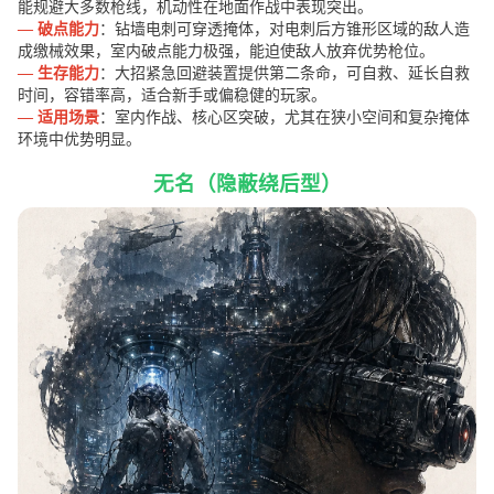
能规避大多数枪线，机动性在地面作战中表现突出。
— 破点能力
：钻墙电刺可穿透掩体，对电刺后方锥形区域的敌人造
成缴械效果，室内破点能力极强，能迫使敌人放弃优势枪位。
— 生存能力
：大招紧急回避装置提供第二条命，可自救、延长自救
时间，容错率高，适合新手或偏稳健的玩家。
— 适用场景
：室内作战、核心区突破，尤其在狭小空间和复杂掩体
环境中优势明显。
无名（隐蔽绕后型）