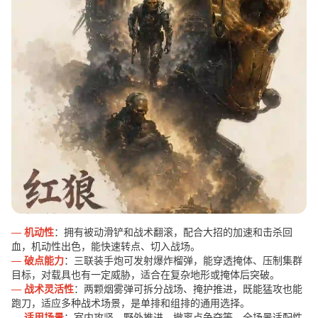
— 机动性
：拥有被动滑铲和战术翻滚，配合大招的加速和击杀回
血，机动性出色，能快速转点、切入战场。
— 破点能力
：三联装手炮可发射爆炸榴弹，能穿透掩体、压制集群
目标，对载具也有一定威胁，适合在复杂地形或掩体后突破。
— 战术灵活性
：两颗烟雾弹可拆分战场、掩护推进，既能猛攻也能
跑刀，适应多种战术场景，是单排和组排的通用选择。
— 适用场景
：室内攻坚、野外推进、撤离点争夺等，全场景适配性