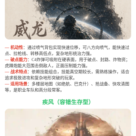
— 机动性
：通过喷气背包实现快速位移，可八方向喷气，能快速过
点、拉枪线、转移高低点，复杂地形统治力强。
— 破点能力
：C4炸弹可吸附在硬表面，用于破点、封路、炸物资；
虎蹲炮能大范围击倒敌人，正面压制能力强。
— 战术特点
：依赖技能组合，技能真空期较长，需熟练操作，适合
追求极致进攻和复杂地形突破的玩家。
— 适用场景
：多楼层地图（如绝航、巴克什）、抢战备、快攻清图
等，是职业车队和高分段常客。
疾风（容错生存型）