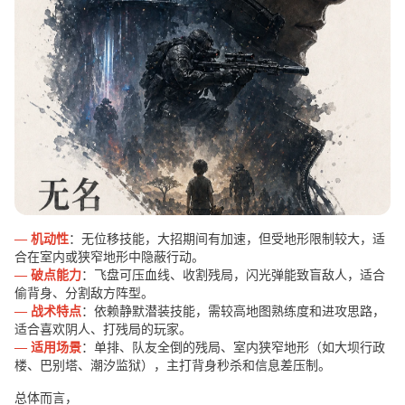
— 机动性
：无位移技能，大招期间有加速，但受地形限制较大，适
合在室内或狭窄地形中隐蔽行动。
— 破点能力
：飞盘可压血线、收割残局，闪光弹能致盲敌人，适合
偷背身、分割敌方阵型。
— 战术特点
：依赖静默潜装技能，需较高地图熟练度和进攻思路，
适合喜欢阴人、打残局的玩家。
— 适用场景
：单排、队友全倒的残局、室内狭窄地形（如大坝行政
楼、巴别塔、潮汐监狱），主打背身秒杀和信息差压制。
总体而言，