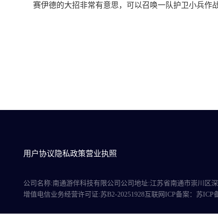
赛伊德的大招非常有意思，可以召唤一队护卫小兵作
用户协议
隐私政策
营业执照
公司名称:南通游伴科技有限公司
公司地址:江苏省南通市崇川区深南
增值电信业务经营许可证:苏B2-20251928
互联网ICP备案：苏ICP备20