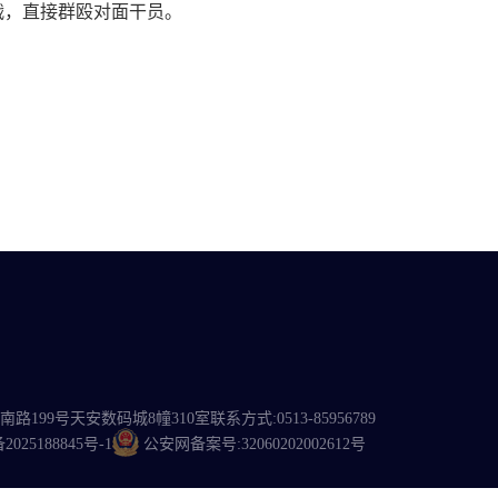
战，直接群殴对面干员。
路199号天安数码城8幢310室
联系方式:0513-85956789
25188845号-1
公安网备案号:32060202002612号