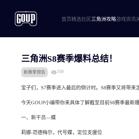
首页
精选社区
三角洲攻略
游戏资讯
三角洲S8赛季爆料总结！
350
新赛季预告
宝子们，S7赛季进入最后的倒计时。S8赛季又将带来
今天GOUP小编带你来具体了解截至目前S8赛季最新
一、新干员—蝶
莉娜-范德梅尔，代号蝶，定位支援位