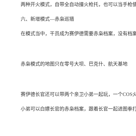
两种开火模式，自带全自动撞火枪托，也可以当手枪
六、新增模式—赤枭巡猎
在模式当中，干员成为赛伊德需要赤枭档案，没有档案
赤枭模式的地图只在零号大坝、巴克什、航天基地
赛伊德长官还可以带两个亲卫小弟一起玩，一个COS火
小弟可以白嫖长官的赤枭档案，跟着长官一起进图拳打