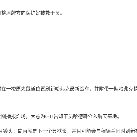
调整盾牌方向保护好被救干员。
时在一楼原先鼠道位置刷新哈弗克最新战车，并附带一队哈弗克
全图播报炸场，大意为GTI告知干员哈德森介入航天基地。
并且锁头，简直就是下一个典狱长，并且可能会与穆德兰同时刷新