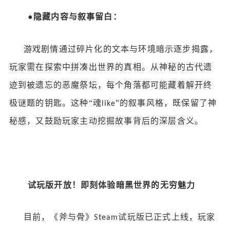
●
隐藏内容与叙事留白：
游戏剧情通过碎片化的文本与环境暗示逐步揭露，
玩家需在探索中拼凑出世界的真相。从神秘的古代遗
迹到被遗忘的恶魔祭坛，每个角落都可能藏着解开终
极谜题的钥匙。这种
“魂
”的叙事风格，既保留了神
like
秘感，又鼓励玩家主动挖掘故事背后的深层含义。
试玩版开放！即刻体验暗黑世界的无穷魅力
目前，《斧与骨》
试玩版已正式上线，玩家
Steam