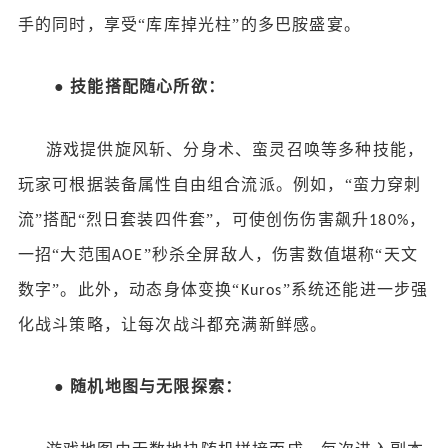
手的同时，享受“库库掉光柱”的多巴胺盛宴。
●
技能搭配随心所欲：
游戏提供旋风斩、分身术、蛮灵召唤等多种技能，
玩家可根据装备属性自由组合流派。例如，
“蛮力穿刺
流”搭配“烈日套装四件套”，可使创伤伤害飙升
，
180%
一招“大范围
”秒杀全屏敌人，伤害数值堪称“天文
AOE
数字”。此外，动态身体变换“
”系统还能进一步强
Kuros
化战斗策略，让每次战斗都充满新鲜感。
●
随机地图与无限探索：