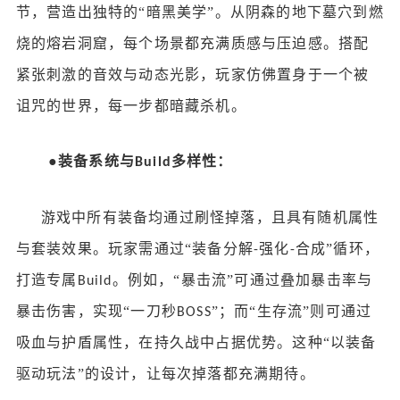
节，营造出独特的
“暗黑美学”。从阴森的地下墓穴到燃
烧的熔岩洞窟，每个场景都充满质感与压迫感。搭配
紧张刺激的音效与动态光影，玩家仿佛置身于一个被
诅咒的世界，每一步都暗藏杀机。
●
装备系统与
多样性：
Build
游戏中所有装备均通过刷怪掉落，且具有随机属性
与套装效果。玩家需通过
“装备分解
强化
合成”循环，
-
-
打造专属
。例如，“暴击流”可通过叠加暴击率与
Build
暴击伤害，实现“一刀秒
”；而“生存流”则可通过
BOSS
吸血与护盾属性，在持久战中占据优势。这种“以装备
驱动玩法”的设计，让每次掉落都充满期待。