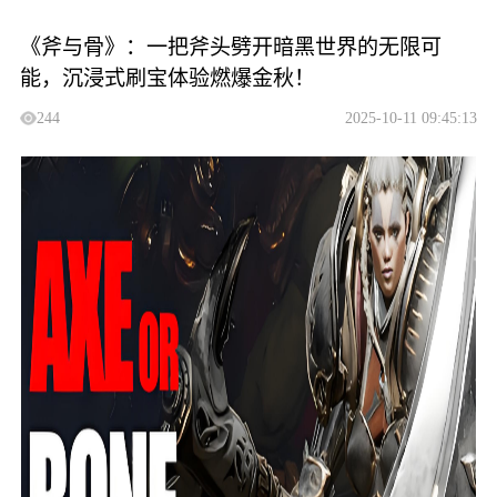
《斧与骨》：一把斧头劈开暗黑世界的无限可
能，沉浸式刷宝体验燃爆金秋！
244
2025-10-11 09:45:13