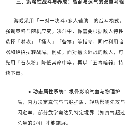
三、策略性战斗与养成：智商与运气的双重考验
游戏采用「一对一决斗
多人辅助」的战斗模式，
+
强调策略与随机应变。决斗中，你需要根据敌人特性
选择「嘴攻」「捅人」「备揍」等指令，同时利用暗
器和绝招扭转战局。例如，面对擅长近战的敌人，可
先用「石灰粉」降低其命中率，再以「五毒暗器」持
续下毒。
●
动态属性系统：
根骨影响气血与物理护
盾，内力决定真气与气脉护盾，轻功影响先攻与
闪避率。部分武学需达到特定境界（如真气超过
总量的
）才能施展。
3/4