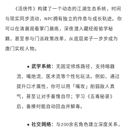
《活侠传》构建了一个动态的江湖生态系统，时间
与现实同步流动，
拥有独立的作息与成长轨迹。你
NPC
可以在清晨观看掌门晨练，深夜潜入藏经阁偷学秘
籍，甚至参与门派政策改革，从底层弟子一步步成为
唐门实权人物。
●
武学系统：
无固定修炼路径，支持暗器
流、嘴炮流、医术流等个性化玩法。例如，通过
提升口才属性，你可以用「嘴攻」削弱敌人真
气，甚至让对手羞愧自尽；学习《五毒秘录》
后，备揍时能自动回血并解毒。
●
社交网络：
与
余名角色建立深度关系，
200