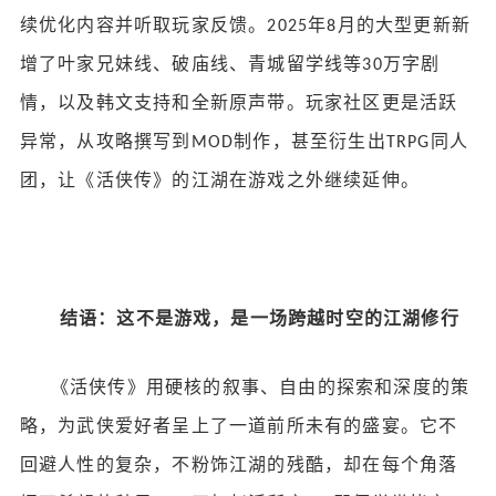
续优化内容并听取玩家反馈。
年
月的大型更新新
2025
8
增了叶家兄妹线、破庙线、青城留学线等
万字剧
30
情，以及韩文支持和全新原声带。玩家社区更是活跃
异常，从攻略撰写到
制作，甚至衍生出
同人
MOD
TRPG
团，让《活侠传》的江湖在游戏之外继续延伸。
结语：这不是游戏，是一场跨越时空的江湖修行
《活侠传》用硬核的叙事、自由的探索和深度的策
略，为武侠爱好者呈上了一道前所未有的盛宴。它不
回避人性的复杂，不粉饰江湖的残酷，却在每个角落