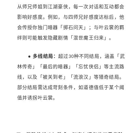
从师兄师姐到江湖豪侠，每一次对话和互动都会
影响好感度。例如，与四师兄好感度达标后，他
会传授你独门暗器「掷石问天」；与叶云裳的羁
绊则可能触发隐藏剧情「混世魔王归来」。
●
多线结局：
超过
种不同结局，涵盖「武
30
林传奇」「最后的暗器」「忘忧侠侣」等主流路
线，以及「被关到老」「流浪汉」等猎奇结局。
部分结局需达成苛刻条件，如道德值低于某个阈
值并诱拐叶云裳。