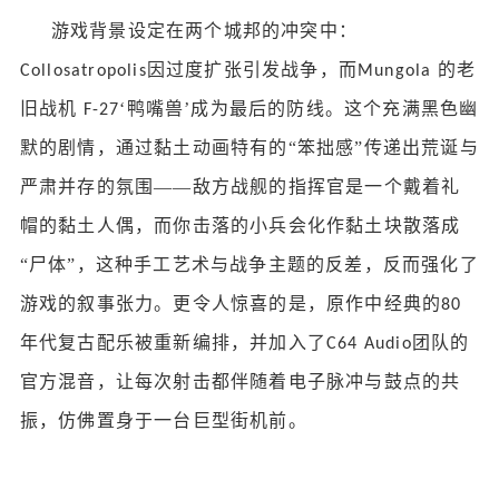
游戏背景设定在两个城邦的冲突中：
因过度扩张引发战争，而
的老
Collosatropolis
Mungola
旧战机
‘鸭嘴兽’成为最后的防线。这个充满黑色幽
F-27
默的剧情，通过黏土动画特有的“笨拙感”传递出荒诞与
严肃并存的氛围——敌方战舰的指挥官是一个戴着礼
帽的黏土人偶，而你击落的小兵会化作黏土块散落成
“尸体”，这种手工艺术与战争主题的反差，反而强化了
游戏的叙事张力。更令人惊喜的是，原作中经典的
80
年代复古配乐被重新编排，并加入了
团队的
C64 Audio
官方混音，让每次射击都伴随着电子脉冲与鼓点的共
振，仿佛置身于一台巨型街机前。