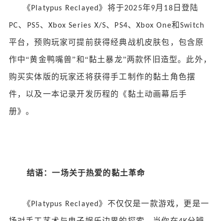
《
》将于
年
月
日登陆
Platypus Reclayed
2025
9
18
、
、
、
、
和
PC
PS5
Xbox Series X/S
PS4
Xbox One
Switch
平台，预购玩家可提前获得经典战机皮肤包，包含原
作中“黄金鸭嘴兽”和“黏土暴龙”两款怀旧造型。此外，
购买实体版的玩家还将获得手工制作的黏土角色摆
件，以及一本记录开发历程的《黏土动画幕后手
册》。
结语：一场关于热爱的黏土革命
《
》不仅仅是一款游戏，更是一
Platypus Reclayed
场对手工艺术与电子娱乐边界的探索。当你在
分辨