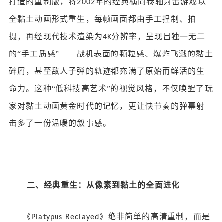
打造的重制版，将
年的经典横向卷轴射击游戏以
2002
全黏土动画形式重生，每帧画面都由手工捏制、拍
摄，再经现代技术渲染为
分辨率，呈现出独一无二
4K
的“手工质感”——战机表面的颗粒感、爆炸飞溅的黏土
碎屑，甚至敌人子弹的轨迹都充满了原始而鲜活的生
命力。这种“低科技高艺术”的视觉风格，不仅唤醒了玩
家对黏土动画黄金时代的记忆，更让快节奏的弹幕射
击多了一份温暖的叙事感。
二、经典重生：从像素到黏土的全面进化
《
》绝非简单的高清重制，而是
Platypus Reclayed