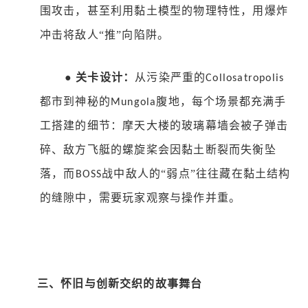
围攻击，甚至利用黏土模型的物理特性，用爆炸
冲击将敌人“推”向陷阱。
●
关卡设计：
从污染严重的
Collosatropolis
都市到神秘的
腹地，每个场景都充满手
Mungola
工搭建的细节：摩天大楼的玻璃幕墙会被子弹击
碎、敌方飞艇的螺旋桨会因黏土断裂而失衡坠
落，而
战中敌人的“弱点”往往藏在黏土结构
BOSS
的缝隙中，需要玩家观察与操作并重。
三、怀旧与创新交织的故事舞台