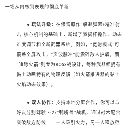
一场从内核到表现的彻底革新：
●
玩法升级：
在保留原作
“躲避弹幕
精准射
+
击”核心机制的基础上，新增了双摇杆操作、动态
难度调节和全新武器系统。例如，“宽射模式”可
覆盖全屏攻击，“声波脉冲”能震碎敌人护盾，而
“追踪火箭”则专为
战设计，每种武器都拥有
BOSS
黏土动画特有的物理反馈（如火箭推进器的黏土
火焰动态效果）。
●
双人协作：
支持本地分屏合作，你可以与
好友分别驾驶
“鸭嘴兽”战机，通过战术配合
F-27
突破敌方防线——一人吸引火力，另一人释放范