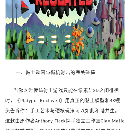
一、黏土动画与街机射击的完美碰撞
当你以为传统射击游戏只能在像素与
之间徘徊
3D
时，《
》用真正的黏土模型和
镜
Platypus Reclayed
4K
头告诉你：手工艺术与硬核玩法可以如此和谐共生。
这款由原作者
携手独立工作室
Anthony Flack
Clay Matic