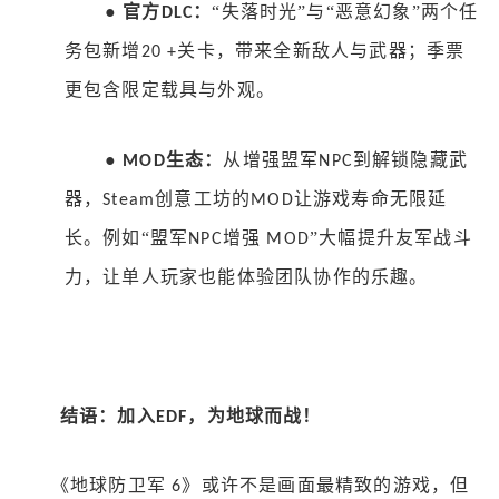
●
官方
：
“失落时光”与“恶意幻象”两个任
DLC
务包新增
关卡，带来全新敌人与武器；季票
20 +
更包含限定载具与外观。
●
生态：
从增强盟军
到解锁隐藏武
MOD
NPC
器，
创意工坊的
让游戏寿命无限延
Steam
MOD
长。例如“盟军
增强
”大幅提升友军战斗
NPC
MOD
力，让单人玩家也能体验团队协作的乐趣。
结语：加入
，为地球而战！
EDF
《地球防卫军
》或许不是画面最精致的游戏，但
6