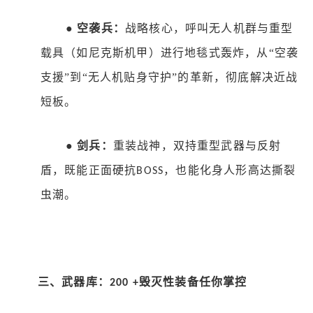
●
空袭兵：
战略核心，呼叫无人机群与重型
载具（如尼克斯机甲）进行地毯式轰炸，从
“空袭
支援”到“无人机贴身守护”的革新，彻底解决近战
短板。
●
剑兵：
重装战神，双持重型武器与反射
盾，既能正面硬抗
，也能化身人形高达撕裂
BOSS
虫潮。
三、武器库：
毁灭性装备任你掌控
200 +