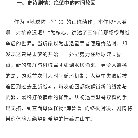
一、史诗剧情：绝望中的时间轮回
作为《地球防卫军
》的正统续作，本作以“人类
5
啊，对抗命运吧！”为核心，讲述了三年前那场惨烈战
争后的世界。当玩家以为击退星导者便是终结时，却
发现这只是噩梦的开始——外星势力在地球建立据
点，新的虫群与机械军团如潮水般涌来。更令人震撼
的是，游戏首次引入时间循环机制：人类在失败后被
迫回到过去重新战斗，每次轮回都能解锁新的线索与
武器，最终打破宿命的枷锁。从初遇巨型蚂蚁群的手
足无措，到直面母体怪物“库鲁鲁”的终极对决，剧情将
带你体验从绝望到希望的情感过山车。