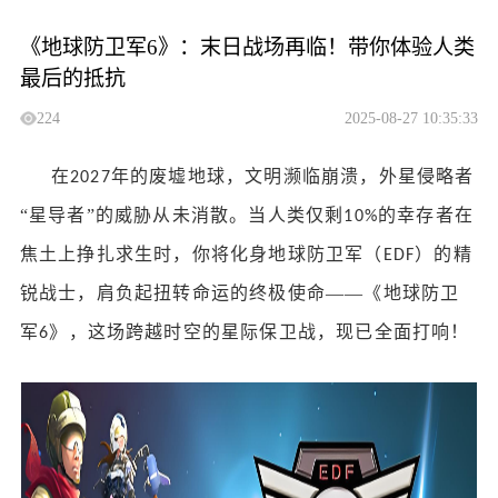
《地球防卫军6》：末日战场再临！带你体验人类
最后的抵抗
224
2025-08-27 10:35:33
在
年的废墟地球，文明濒临崩溃，外星侵略者
2027
“星导者”的威胁从未消散。当人类仅剩
的幸存者在
10%
焦土上挣扎求生时，你将化身地球防卫军（
）的精
EDF
锐战士，肩负起扭转命运的终极使命——《地球防卫
军
》，这场跨越时空的星际保卫战，现已全面打响！
6