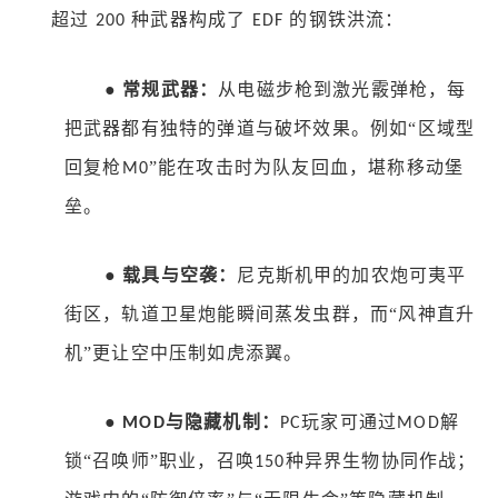
超过
种武器构成了
的钢铁洪流：
200
EDF
●
常规武器：
从电磁步枪到激光霰弹枪，每
把武器都有独特的弹道与破坏效果。例如
“区域型
回复枪
”能在攻击时为队友回血，堪称移动堡
M0
垒。
●
载具与空袭：
尼克斯机甲的加农炮可夷平
街区，轨道卫星炮能瞬间蒸发虫群，而
“风神直升
机”更让空中压制如虎添翼。
●
与隐藏机制：
玩家可通过
解
MOD
PC
MOD
锁“召唤师”职业，召唤
种异界生物协同作战；
150