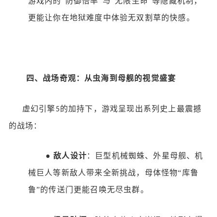
游戏内的“防御倍率”与“无限生命”等隐藏机制，
更能让你在地狱难度中体验无双割草的快感。
四、战场奇观：从虫海到母舰的视觉盛宴
虚幻引擎
的加持下，游戏呈现出系列史上最震撼
5
的战场：
●
敌人设计
：巨型机械蜘蛛、外星母舰、机
械巨人等新敌人带来全新挑战，母体怪物
“库鲁
鲁”的传送门更能召唤无尽虫群。