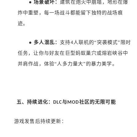
●
场景破坏：
建筑在炮火中崩塌，地形在爆
炸中重塑，每一场战斗都能留下独特的战场痕
迹。
●
多人混乱：
支持
人联机的“突袭模式”限时
4
任务，让你与好友在巨型蚂蚁巢穴或熔岩峡谷中
并肩作战，体验“人多力量大”的暴力美学。
五、持续进化：
与
社区的无限可能
DLC
MOD
游戏发售后持续更新：