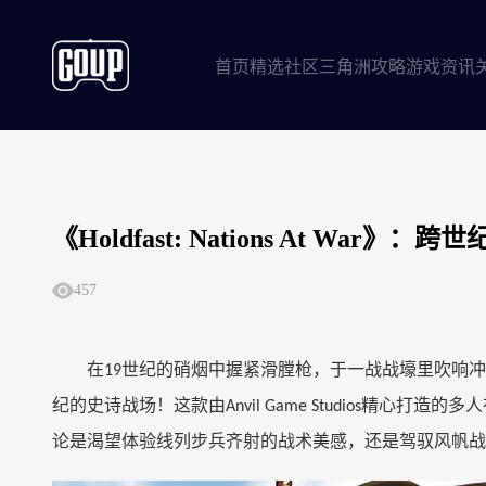
首页
精选社区
三角洲攻略
游戏资讯
《Holdfast: Nations At W
457
在
世纪的硝烟中握紧滑膛枪，于一战战壕里吹响冲
19
纪的史诗战场！这款由
精心打造的多人
Anvil Game Studios
论是渴望体验线列步兵齐射的战术美感，还是驾驭风帆战