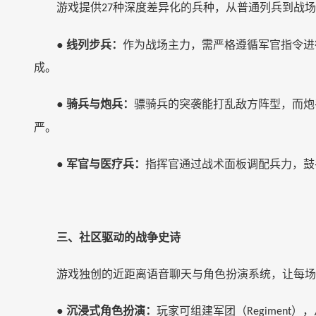
游戏提供
种深度差异化的兵种，从普通列兵到战场
27
●
线列步兵：
作为战场主力，需严格遵循军官指令进
成。
●
骑兵与炮兵：
骠骑兵的突袭能打乱敌方阵型，而炮
严。
●
军官与医疗兵：
指挥官通过战术面板调配兵力，鼓
三、社区驱动的战争史诗
游戏独创的近距离语音聊天与角色扮演系统，让每场
●
沉浸式角色扮演：
玩家可组建军团（
），
Regiment