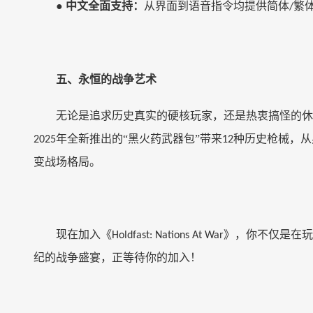
●
中文全面支持：
从界面到语音指令均提供简体
繁
/
五、永恒的战争艺术
无论是追求历史真实的硬核玩家，还是热衷搞怪的休
年全新推出的
“黑火药武器包”
带来
种历史枪械，从
2025
12
变战场格局。
现在加入《
》，你不仅是在玩
Holdfast: Nations At War
纪的战争盛宴，正等待你的加入！