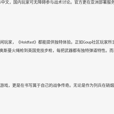
体中文，国内玩家可无障碍参与战术讨论。官方更在亚洲部署服
闲玩家，《
》都能提供独特体验。正如
社区玩家
所
Holdfast
Goup
奥斯曼火绳枪到英国竞技步枪，每把武器都有独特弹道特性。而
游戏，更是在书写属于自己的战争传奇。无论是作为列兵在硝烟