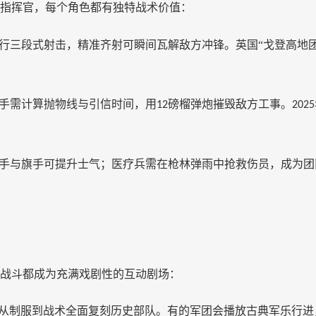
指挥官，每个角色都有独特战术价值：
行三段式射击，精准齐射可瞬间瓦解敌方冲锋。英国
“戈登高地团
手需计算抛物线与引信时间，用
磅榴弹炮摧毁敌方工事。
12
2025
手与旗手可提升士气；医疗兵需在枪林弹雨中抢救伤员，成为团
战斗都成为充满戏剧性的互动剧场：
从制服到战术全面复刻历史部队。有的军团会播放古典军乐行进