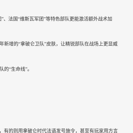
”
、法国
“维斯瓦军团”
等特色部队更能激活额外战术加
年新增的
“拿破仑卫队”
皮肤，让精锐部队在战场上更显威
队的
“生命线”
。
，有的则用拿破仑时代法语发号施令，甚至有玩家用方言