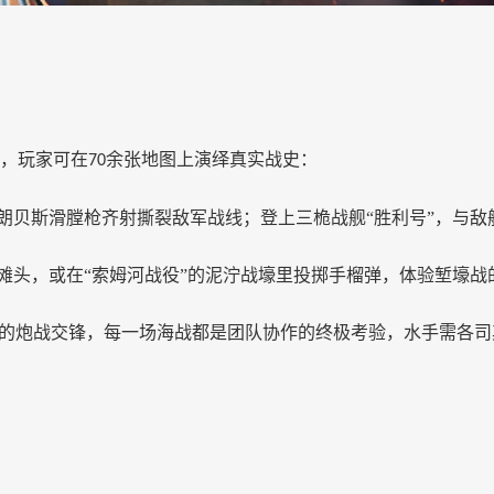
，玩家可在
余张地图上演绎真实战史：
70
朗贝斯滑膛枪齐射撕裂敌军战线；登上三桅战舰
“胜利号”
，与敌
滩头，或在
“索姆河战役”
的泥泞战壕里投掷手榴弹，体验堑壕战
的炮战交锋，每一场海战都是团队协作的终极考验，水手需各司