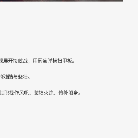
舰展开接舷战，用葡萄弹横扫甲板。
的残酷与悲壮。
其职操作风帆、装填火炮、修补船身。