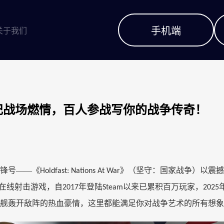
手机端
关于我们
ar》：跨世纪战场燃情，百人参战写你的战争传奇！
锋号——《
》（坚守：国家战争）以震撼
Holdfast: Nations At War
在线射击游戏，自
年登陆
以来已累积百万玩家，
2017
Steam
2025
舰轰开敌阵的热血豪情，这里都能满足你对战争艺术的所有想象