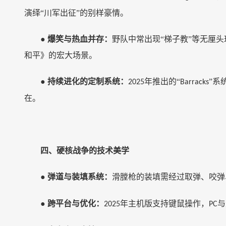
演绎
“川军出征”
的别样豪情。
●
爆笑与热血并存
：
野队中常出现
“梯子教”
等无厘头
和平》的宏大场景。
●
持续进化的定制系统：
年推出的
“
”
系
2025
Barracks
在。
四、硬核战争的技术美学
●
弹道与装填系统：
滑膛枪的装填需经过取弹、咬弹
●
跨平台与优化：
年主机版支持键鼠操作，
与
2025
PC