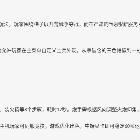
玩法，玩家围绕梯子展开荒诞争夺战；而在严肃的
“线列战”
服务
统允许玩家在主菜单自定义士兵外观，从拿破仑的三色帽徽到一
、装火药等
个步骤，耗时
秒。炮手需根据风向调整火炮仰角
8
12
主机玩家可同服竞技。游戏优化出色，中端显卡即可稳定
帧运
60