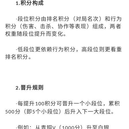
积分构成
1.
·
段位积分由排名积分（对局名次）和行为
积分（伤害、击杀、协作等表现）组成，两者
权重随段位提升而变化。
·
低段位更依赖行为积分，高段位则更看重
排名积分。
晋升规则
2.
·
每提升
积分可晋升一个小段位，累积
100
分（即
个小段位）后升入下一大段位。
500
5
·
例如：从青铜
（
分）升至白银
V
1000