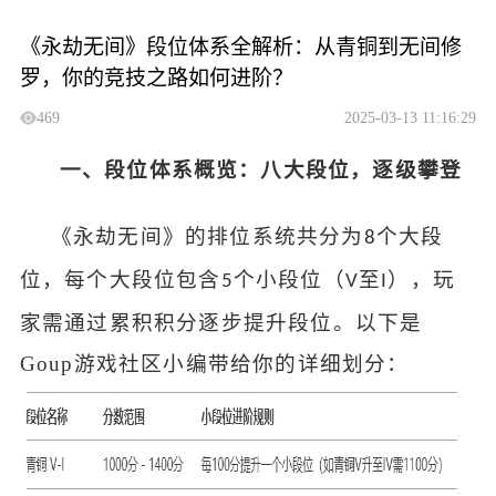
《永劫无间》段位体系全解析：从青铜到无间修
罗，你的竞技之路如何进阶？
469
2025-03-13 11:16:29
一、段位体系概览：八大段位，逐级攀登
《永劫无间》的排位系统共分为
个大段
8
位，每个大段位包含
个小段位（
至
），玩
5
V
I
家需通过累积积分逐步提升段位。以下是
Goup
游戏社区
小编带给你的详细划分：