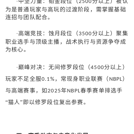
·
中坚力量：铂金段位（
分以上）被认
2500
为是普通玩家与高玩的过渡阶段，需掌握基础
连招与团队配合
。
·
高端竞技：蚀月段位（
分以上）聚集
3500
职业选手与顶级主播，战术执行与资源争夺成
为核心
。
·
巅峰对决：无间修罗段位（
分以上）
4500
玩家不足全服
，常现身职业联赛（
）
0.1%
NBPL
与高端赛事，如
年
春季赛单排选手
2025
NBPL
“猫人”即以修罗段位复出参赛
。