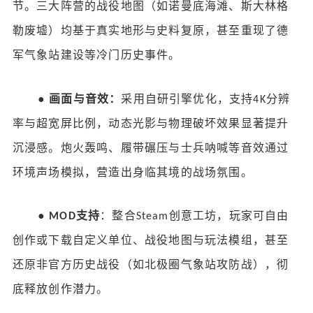
节。三大阵营的战役地图（如诺曼底海滩、斯大林格
勒废墟）均基于真实地形与史料复原，甚至重现了德
军气象站建设等冷门历史事件。
●
画面与音效：
采用自研引擎优化，支持
分辨
4K
率与超宽屏比例，动态光影与物理破坏效果显著提升
沉浸感。炮火轰鸣、履带碾压与士兵呐喊等音效通过
环境声场模拟，营造出身临其境的战场氛围。
●
支持
：整合
创意工坊，玩家可自由
MOD
Steam
创作或下载自定义单位、战役地图与玩法模组，甚至
还原非官方历史战役（如北极圈气象站攻防战），彻
底释放创作潜力。