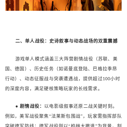
二、单人战役：史诗叙事与动态战场的双重震撼
游戏单人模式涵盖三大阵营剧情战役（苏联、美
国、德国）、历史任务（如诺曼底登陆、巴格拉季昂
行动）、动态征服战与突袭遭遇战，提供超过
小时
100
的深度内容，满足硬核策略玩家的长线需求。
●
剧情战役：
以电影级叙事还原二战关键时刻。
例如，美军战役聚焦
“法莱斯包围战”，玩家需指挥部队
突破德军防线；德军战役则以“柏林大撤退”为背景，刻