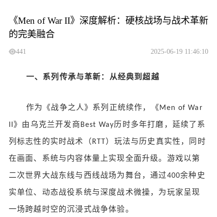
《Men of War II》深度解析：硬核战场与战术革新
的完美融合
441
2025-06-19 11:46:10
一、系列传承与革新：从经典到超越
作为《战争之人》系列正统续作，《
Men of War
》由乌克兰开发商
历时多年打磨，延续了系
II
Best Way
列标志性的实时战术（
）玩法与历史真实性，同时
RTT
在画面、系统与内容体量上实现全面升级。游戏以第
二次世界大战东线与西线战场为舞台，通过
余种史
400
实单位、动态战役系统与深度战术微操，为玩家呈现
一场跨越时空的沉浸式战争体验。