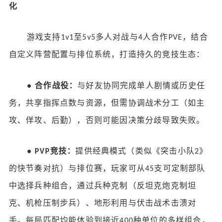
化
游戏支持
至
多人对战与
人合作
，结合
1v1
5v5
4
PVE
自定义阵营配置与排位系统，打造持久的竞技生态：
●
合作战役：
与好友协同完成单人剧情或历史任
务，共享指挥点数与资源，但需协调战术分工（如主
攻、佯攻、后勤），否则可能因决策分歧导致失败。
●
竞技：
提供经典模式（类似《突击小队
》
PVP
2
的快节奏对抗）与排位赛，玩家可从
支可定制部队
45
中选择兵种组合，通过兵种克制（反坦克炮克制坦
克、机枪压制步兵）、地形利用与伏击战术击溃对
手。每局匹配均能体验到接近
种单位的多样组合，
400