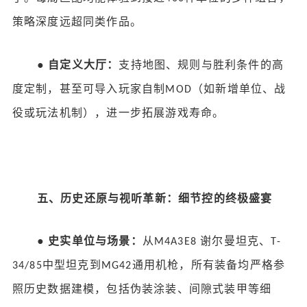
策略深度远超同类作品。
●
自定义大厅：
支持地图、规则与胜利条件的高
度定制，甚至可导入玩家自制
（如新增单位、战
MOD
役或玩法机制），进一步拓展游戏寿命。
五、历史还原与视听革新：细节控的终极盛宴
●
史实单位与场景：
从
谢尔曼坦克、
M4A3E8
T-
中型坦克到
通用机枪，所有装备均严格参
34/85
MG42
照历史数据建模，包括伪装涂装、间隙式装甲等细