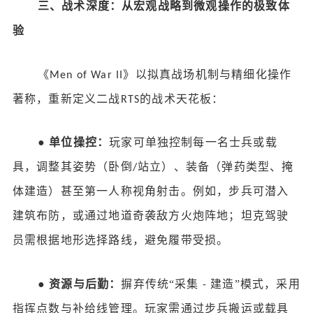
三、战术深度：从宏观战略到微观操作的极致体
验
《
》以拟真战场机制与精细化操作
Men of War II
著称，重新定义二战
的战术天花板：
RTS
●
单位操控：
玩家可单独控制每一名士兵或载
具，调整其姿势（卧倒
站立）、装备（弹药类型、掩
/
体建造）甚至第一人称视角射击。例如，步兵可潜入
建筑布防，或通过地道奇袭敌方火炮阵地；坦克驾驶
员需根据地形选择路线，避免履带受损。
●
资源与后勤：
摒弃传统
“采集
建造”模式，采用
-
指挥点数与补给线管理。玩家需通过步兵搬运或载具