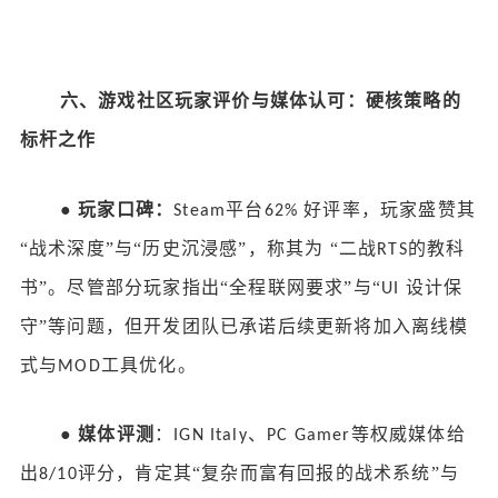
六、
游戏社区
玩家评价与媒体认可：硬核策略的
标杆之作
●
玩家口碑：
平台
好评率，玩家盛赞其
Steam
62%
“战术深度”与“历史沉浸感”，称其为 “二战
的教科
RTS
书”。尽管部分玩家指出“全程联网要求”与“
设计保
UI
守”等问题，但开发团队已承诺后续更新将加入离线模
式与
工具优化。
MOD
●
媒体评测
：
、
等权威媒体给
IGN Italy
PC Gamer
出
评分，肯定其“复杂而富有回报的战术系统”与
8/10