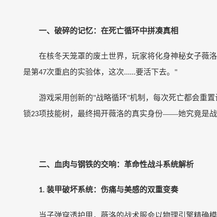
一、破碎的记忆：在死亡循环中拼凑真相
在核冬天笼罩的废土世界，玩家将化身神秘女子薇洛
是第
次重启的实验体，这次
要活下去。
47
......
"
游戏采用创新的
战略循环
机制，每次死亡都会重置
"
"
锁
项技能树，最终揭开薇洛的真实身份——她究竟是战
23
二、血肉与钢铁的交响：革命性战斗系统解析
装甲破坏系统：伤痛与美感的双重变奏
1.
当子弹穿透护甲，薇洛的战术服会以物理引擎精确模