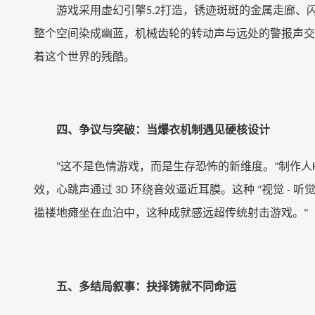
游戏采用虚幻引擎
打造，锈迹斑斑的金属走廊、
5.2
整个空间染成幽蓝，机械齿轮的转动声与远处的警报声交
着这个世界的残酷。
四、争议与突破：当爆衣机制遇见硬核设计
这不是色情游戏，而是生存恐怖的新维度。
制作人
"
"
效，心跳声通过
环绕音效逼近耳膜。这种
视觉
听
3D
"
-
褴褛地瘫坐在血泊中，这种成就感远超传统射击游戏。
"
五、多结局叙事：抉择铸就不同命运