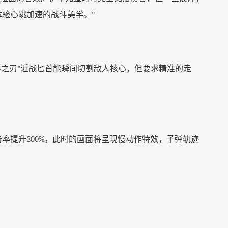
体验心跳加速的战斗美学。
"
影之刃
近战匕首能瞬间切割敌人核心，但要求精准的走
"
击率提升
。此时的画面将呈现慢动作特效，子弹轨迹
300%