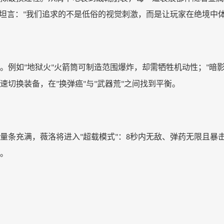
坦言：
我们追求的不是低俗的视觉刺激，而是让玩家在绝境中
"
。例如
地狱火
火箭筒可制造范围爆炸，却需牺牲机动性；
暗
"
"
"
速切换装备，在
换弹癌
与
武器荒
之间找到平衡。
"
"
"
"
量条充满，薇洛将进入
超载模式
：
秒内无敌、弹药无限且暴
"
"
8
。