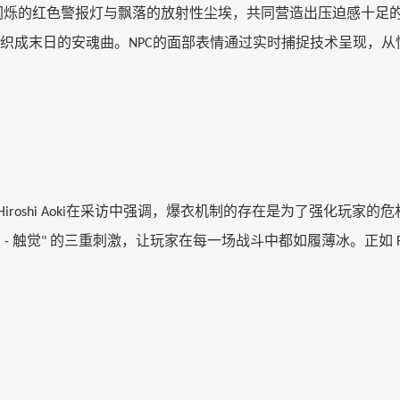
闪烁的红色警报灯与飘落的放射性尘埃，共同营造出压迫感十足
织成末日的安魂曲。
的面部表情通过实时捕捉技术呈现，从
NPC
在采访中强调，爆衣机制的存在是为了强化玩家的危
Hiroshi Aoki
觉
触觉
的三重刺激，让玩家在每一场战斗中都如履薄冰。正如
-
"