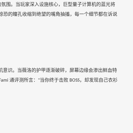
的氛围。当玩家深入设施核心，巨型量子计算机的蓝光将
惊恐的瞳孔收缩到绝望的嘴角抽搐，每一个细节都在诉说
机意识。当薇洛的护甲逐渐破碎，屏幕边缘会渗出鲜血特
通评测所言：
当你终于击败
，却发现自己衣衫
Fami
"
BOSS