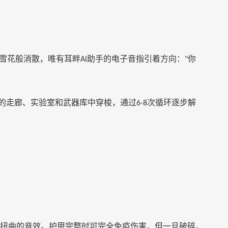
雪花般消散，唯有耳畔
助手的电子音指引着方向：
你
AI
"
的走廊、实验室和武器库中穿梭，通过
次循环逐步解
6-8
扭曲的音效。护甲完整时可完全免疫伤害，但一旦破碎，