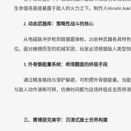
生命值将直接暴露于敌人的火力之下。制作人
Hiroshi Aoki
动态武器库：策略性战斗的核心
2.
从电磁脉冲步枪到链锯霰弹枪，
余种武器各具特色
20
位。面对蜂拥而至的机械军团，玩家必须根据敌人类型快
外骨骼能量系统：绝境翻盘的终极手段
3.
通过精准格挡与滑铲躲避，可积攒外骨骼能量。当能
与敌人动作清晰可辨，仿佛时间都为这场终极反击而停滞
三、赛博朋克美学：沉浸式废土世界构建