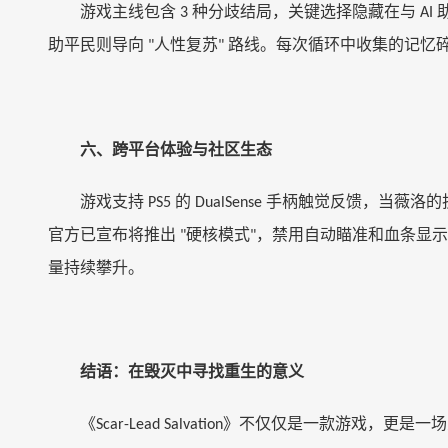
游戏主线包含
种分歧结局，关键选择隐藏在与
3
AI
助平民则导向
人性复苏
路线。每次循环中收集的记忆
"
"
六、跨平台体验与社区生态
游戏支持
的
手柄触觉反馈，当薇洛的
PS5
DualSense
官方已宣布将推出
硬核模式
，禁用自动瞄准和血条显
"
"
量持续攀升。
结语：在毁灭中寻找重生的意义
《
》不仅仅是一款游戏，更是一场
Scar-Lead Salvation