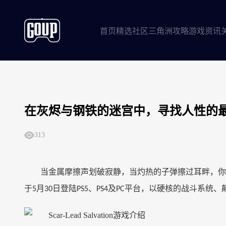
首页
精选社区
三角洲攻略
游戏资讯
在灰烬与钢铁的迷宫中，寻找人性的最后救赎—
313
当金属摩擦声划破寂静，当灼热的子弹擦过耳畔，你
于
月
日登陆
、
及
平台，以硬核的战斗系统、
5
30
PS5
PS4
PC