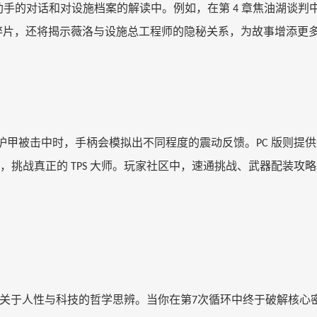
助手的对话和对设施档案的解读中。例如，在第
章焦油湖谈判
4
碎片，还将揭示薇洛与设施总工程师的隐秘关系，为故事增添更
护甲被击中时，手柄会模拟出不同程度的震动反馈。
版则提供
PC
示，挑战真正的
大师。玩家社区中，速通挑战、武器配装攻略
TPS
关于人性与科技的哲学思辨。当你在第
次循环中终于破解核心
7