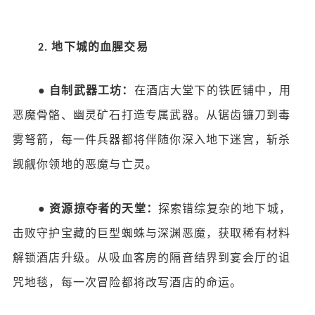
地下城的血腥交易
2.
●
自制武器工坊：
在酒店大堂下的铁匠铺中，用
恶魔骨骼、幽灵矿石打造专属武器。从锯齿镰刀到毒
雾弩箭，每一件兵器都将伴随你深入地下迷宫，斩杀
觊觎你领地的恶魔与亡灵。
●
资源掠夺者的天堂：
探索错综复杂的地下城，
击败守护宝藏的巨型蜘蛛与深渊恶魔，获取稀有材料
解锁酒店升级。从吸血客房的隔音结界到宴会厅的诅
咒地毯，每一次冒险都将改写酒店的命运。