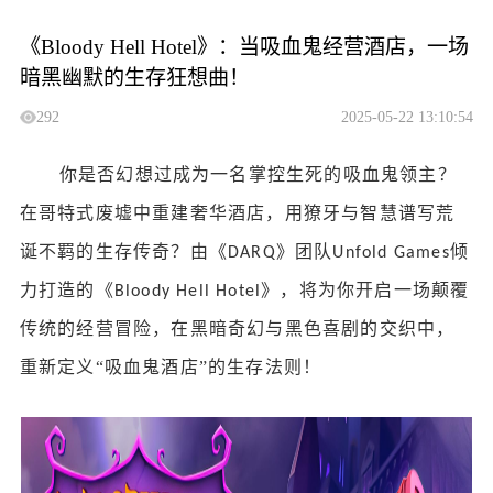
《Bloody Hell Hotel》：当吸血鬼经营酒店，一场
暗黑幽默的生存狂想曲！
292
2025-05-22 13:10:54
你是否幻想过成为一名掌控生死的吸血鬼领主？
在哥特式废墟中重建奢华酒店，用獠牙与智慧谱写荒
诞不羁的生存传奇？由《
》团队
倾
DARQ
Unfold Games
力打造的《
》，将为你开启一场颠覆
Bloody Hell Hotel
传统的经营冒险，在黑暗奇幻与黑色喜剧的交织中，
重新定义“吸血鬼酒店”的生存法则！