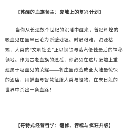
【苏醒的血族领主：废墟上的复兴计划】
当你从长达数个世纪的沉睡中醒来，曾经辉煌的
吸血鬼庄园早已沦为断壁残垣。时局艰难，资源枯
竭，人类的
“文明社会”正以钢铁与蒸汽侵蚀最后的神秘
领地。作为古老血族的遗孤，你必须在这片废墟上重
建属于吸血鬼的荣耀——将庄园改造成全大陆最惊悚
的酒店，用鲜血与智慧征服人类与怪物，在末日般的
世界中杀出一条血路！
【哥特式经营哲学：翻修、吞噬与疯狂升级】