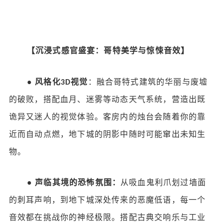
【沉浸式感官盛宴：哥特美学与惊悚音效】
●
风格化
视觉
：融合哥特式建筑的华丽与废墟
3D
的破败，搭配血月、迷雾等动态天气系统，营造出既
诡异又迷人的视觉体验。客房内的烛台会随着你的靠
近而自动点燃，地下城的阴影中随时可能窜出未知生
物。
●
声临其境的恐怖氛围：
从吸血鬼利爪划过墙面
的刺耳声响，到地下城深处传来的恶魔低语，每一个
音效都在挑战你的神经极限。搭配古典交响乐与工业