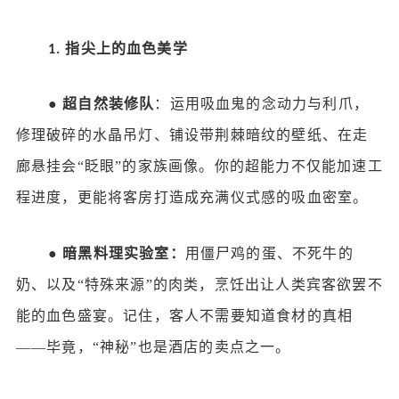
指尖上的血色美学
1.
●
超自然装修队
：运用吸血鬼的念动力与利爪，
修理破碎的水晶吊灯、铺设带荆棘暗纹的壁纸、在走
廊悬挂会
“眨眼”的家族画像。你的超能力不仅能加速工
程进度，更能将客房打造成充满仪式感的吸血密室。
●
暗黑料理实验室：
用僵尸鸡的蛋、不死牛的
奶、以及
“特殊来源”的肉类，烹饪出让人类宾客欲罢不
能的血色盛宴。记住，客人不需要知道食材的真相
——毕竟，“神秘”也是酒店的卖点之一。