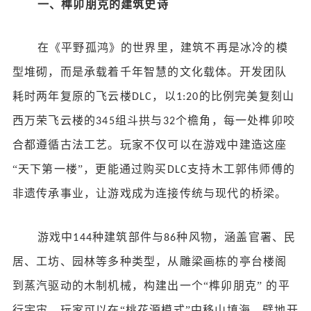
一、榫卯朋克的建筑史诗
在《平野孤鸿》的世界里，建筑不再是冰冷的模
型堆砌，而是承载着千年智慧的文化载体。开发团队
耗时两年复原的飞云楼
，以
的比例完美复刻山
DLC
1:20
西万荣飞云楼的
组斗拱与
个檐角，每一处榫卯咬
345
32
合都遵循古法工艺。玩家不仅可以在游戏中建造这座
“天下第一楼”，更能通过购买
支持木工郭伟师傅的
DLC
非遗传承事业，让游戏成为连接传统与现代的桥梁。
游戏中
种建筑部件与
种风物，涵盖官署、民
144
86
居、工坊、园林等多种类型，从雕梁画栋的亭台楼阁
到蒸汽驱动的木制机械，构建出一个“榫卯朋克” 的平
行宇宙。玩家可以在“桃花源模式”中移山填海、劈地开