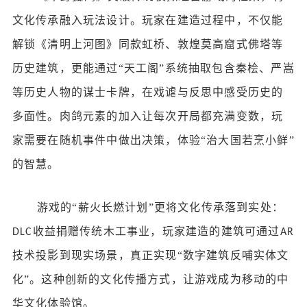
文化传承融入玩法设计。玩家在建造过程中，不仅能
解锁《清明上河图》同款虹桥、敦煌莫高窟式佛塔等
历史建筑，更能通过
“天工阁”系统抽取包含秦桧、严嵩
等历史人物的谋士卡牌，在戏谑与反思中感受历史的
多面性。肉鸽元素的加入让每次开局都充满变数，玩
家需要在随机事件中做出决策，体验“治大国若烹小鲜”
的智慧。
游戏的
“薪火长燃计划”更将文化传承落到实处：
收益捐赠传统木工事业，玩家建造的建筑可通过
DLC
AR
技术投影到现实场景，真正实现“数字建筑反哺实体文
化”。这种创新的文化传播方式，让游戏成为移动的中
华文化体验馆。