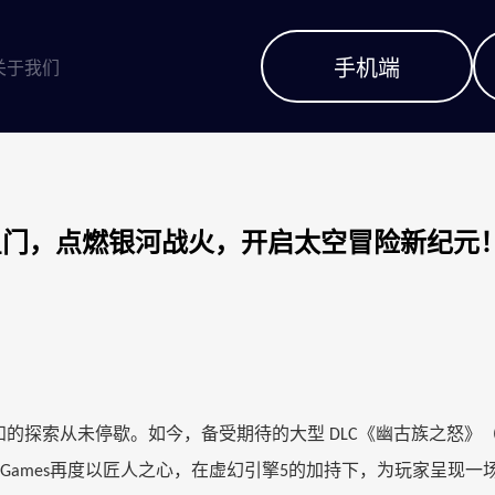
手机端
关于我们
星门，点燃银河战火，开启太空冒险新纪元
知的探索从未停歇。如今，备受期待的大型
《幽古族之怒》
DLC
再度以匠人之心，在虚幻引擎
的加持下，为玩家呈现一
h Games
5