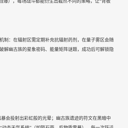
船自爆），每场战斗都能衍生出截然不同的策略，让“背板
境机制：在辐射区需定期补充抗辐射药剂，在量子雾区会随
家破解幽古族的星象密码、能量矩阵谜题，成功后可解锁隐
的风暴会投射出彩虹般的光晕；幽古族遗迹的符文在黑暗中
“动态天气系统”（如陨石雨、反物质雷暴），每一次跃迁