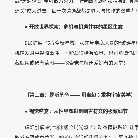
载“黑洞诱饵”牵引敌方火力。配合幽古族科技独有的“
通关”成为过去，每一次遭遇战都是脑力与操作的双重考
●
开放世界探索：危机与机遇并存的星区生态
扩展了
片全新星域，从充斥电离风暴的“破碎星
DLC
5
机触发时空裂隙事件（可能获得稀有道具，也可能遭遇时
藏舰队或稀有蓝图——探索党与解谜爱好者的天堂！
【第三章：视听革命
—— 用虚幻
重构宇宙美学】
5
●
视觉盛宴：从恒星耀斑到幽古符文的极致细节
虚幻引擎
的“纳米级全局光照”与“动态植被系统”
5
散发着蓝紫色荧光，触摸时会泛起能量涟漪；甚至连战斗