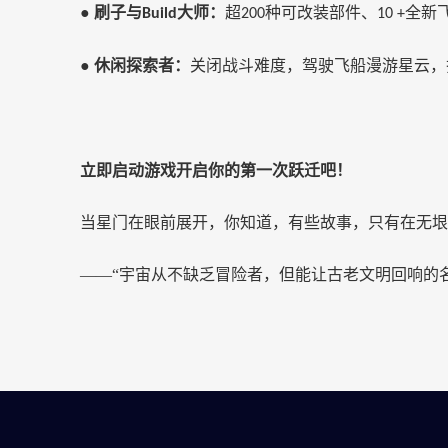
●
刷子与
大师：
超
种可改装部件、
全新
Build
200
10 +
●
休闲探索者：
关闭战斗难度，驾驶飞船漫游星云，
立即启动游戏开启你的第一次跃迁吧！
当星门在眼前展开，你知道，有些故事，只有在无垠
——“宇宙从不缺乏冒险者，但能让古老文明回响的