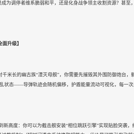
：是成为调停者维系脆弱和平，还是化身战争领主收割资源？甚至
全面升级】
对千米长的幽古族“湮灭母舰”，你需要先摧毁其外围防御炮台
紊乱状态——导弹轨迹会随机偏移，护盾能量流动可视化，每一
达到新高度：你可以为截击舰安装“相位跳跃引擎”实现贴脸突袭