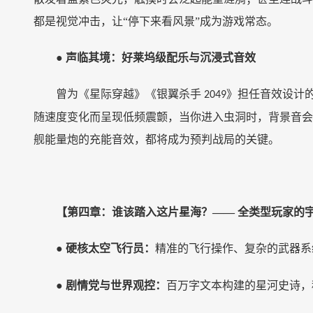
都是视觉冲击，让“停下来看风景”成为游戏常态。
●
声临其境：好莱坞级配乐与沉浸式音效
曾为《星际穿越》《银翼杀手
》担任音效设计
2049
随速度变化而呈现低频震颤，当你进入虫洞时，背景音会
舰能量炮的充能音效，都将成为预判战局的关键。
【第四章：谁该踏入这片星海？
—— 全类型玩家的
●
硬核太空飞行员：
精准的飞行操作、复杂的武器系
●
剧情党与世界观控：
百万字文本构建的星河史诗，