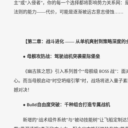
主”或“入侵者”，你的每一个选择都将影响势力关系网
法则的能力——代价，可能是逐渐被远古意志侵蚀……
【第二章：战斗进化
—— 从单机爽射到策略深度的
●
母舰攻防战：驾驶战机突袭星际堡垒
《幽古族之怒》引入系列首个
“母舰级
战”：面
BOSS
心。而当母舰启动“时空坍缩引擎”时，战场将进入量子
撼对决！
●
自由度突破：千种组合打造专属战机
Build
新增的
“战术组件系统”与“被动技能树”让飞船定制