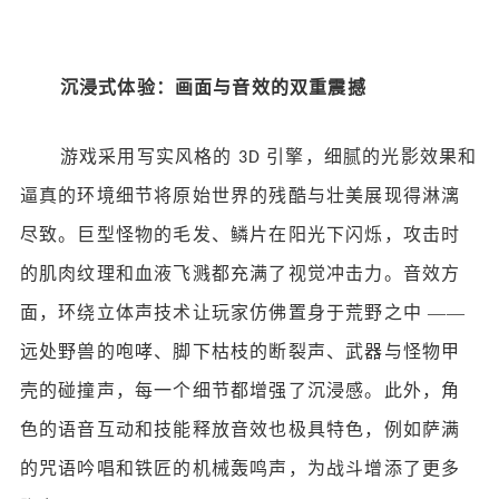
沉浸式体验：画面与音效的双重震撼
游戏采用写实风格的
引擎，细腻的光影效果和
3D
逼真的环境细节将原始世界的残酷与壮美展现得淋漓
尽致。巨型怪物的毛发、鳞片在阳光下闪烁，攻击时
的肌肉纹理和血液飞溅都充满了视觉冲击力。音效方
面，环绕立体声技术让玩家仿佛置身于荒野之中 ——
远处野兽的咆哮、脚下枯枝的断裂声、武器与怪物甲
壳的碰撞声，每一个细节都增强了沉浸感。此外，角
色的语音互动和技能释放音效也极具特色，例如萨满
的咒语吟唱和铁匠的机械轰鸣声，为战斗增添了更多