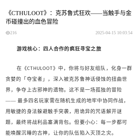
《CTHULOOT》：克苏鲁式狂欢——当触手与金
币碰撞出的血色冒险
216
2025-04-15 10:03:54
游戏核心：四人合作的疯狂寻宝之旅
在《
》中，你将与好友组队，化身一群
CTHULOOT
贪婪的「夺宝者」，深入被克苏鲁神话侵蚀的扭曲世
界，争夺上古邪神的遗物。这不是一场孤独的冒险
—— 最多四名玩家需在随机生成的地牢中协同作战，
用敏捷的身法躲避触手突袭，用诡异的咒语解开谜
题，最终将战利品塞满背包。但要小心：每一步都可
能唤醒沉睡的古神，让你的队伍陷入灭顶之灾。