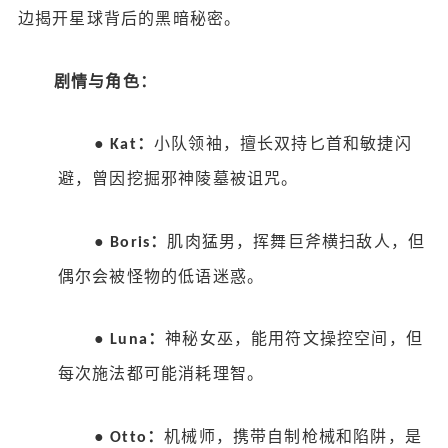
边揭开星球背后的黑暗秘密。
剧情与角色：
●
：
小队领袖，擅长双持匕首和敏捷闪
Kat
避，曾因挖掘邪神陵墓被诅咒。
●
：
肌肉猛男，挥舞巨斧横扫敌人，但
Boris
偶尔会被怪物的低语迷惑。
●
：
神秘女巫，能用符文操控空间，但
Luna
每次施法都可能消耗理智。
●
：
机械师，携带自制枪械和陷阱，是
Otto