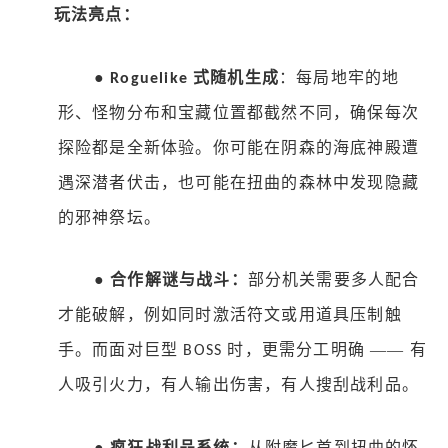
玩法亮点：
●
式随机生成
：每局地牢的地
Roguelike
形、怪物分布和宝藏位置都截然不同，确保每次
探险都是全新体验。你可能在阴森的海底神殿遭
遇深潜者伏击，也可能在扭曲的森林中发现隐藏
的邪神祭坛。
●
合作解谜与战斗：
部分机关需要多人配合
才能破解，例如同时激活符文或用道具压制触
手。而面对巨型
时，更需分工明确 —— 有
BOSS
人吸引火力，有人输出伤害，有人搜刮战利品。
●
疯狂战利品系统：
从附魔匕首到扭曲的怀