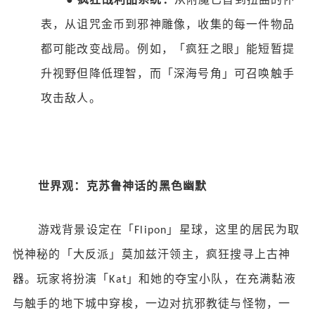
表，从诅咒金币到邪神雕像，收集的每一件物品
都可能改变战局。例如，「疯狂之眼」能短暂提
升视野但降低理智，而「深海号角」可召唤触手
攻击敌人。
世界观：克苏鲁神话的黑色幽默
游戏背景设定在「
」星球，这里的居民为取
Flipon
悦神秘的「大反派」莫加兹汗领主，疯狂搜寻上古神
器。玩家将扮演「
」和她的夺宝小队，在充满黏液
Kat
与触手的地下城中穿梭，一边对抗邪教徒与怪物，一