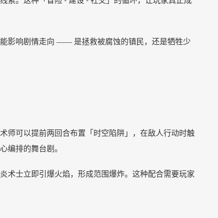
线索。这种「冒险
建设
社交」的循环，让玩家真正成
-
-
能影响剧情走向
—— 是拯救被腐蚀的镇民，还是牺牲少
术师可以提前两回合布置「时空陷阱」，在敌人行动时触
心编排的舞台剧。
炎术士立即引爆火焰，形成范围爆炸。这种配合需要玩家