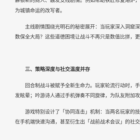
解锁新的商人、触发支线剧情。例如帮助铁匠修复熔炉，
为城镇命运的改写者。
主线剧情围绕光明石的秘密展开：当玩家深入洞窟深
数保全大局？这些道德困境让战斗不再只是数值比拼，更
三、策略深度与社交温度并存
回合制战斗被赋予全新生命力。玩家轮流行动时，手
发眩晕；吟游诗人通过手机弹奏不同旋律，为队友附加攻
游戏特别设计了「协同连击」机制：当两名玩家的技
在手机端快速沟通，甚至衍生出「战前战术会议」的社交