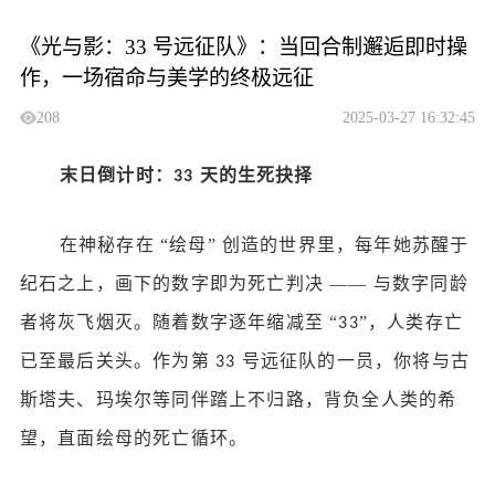
《光与影：33 号远征队》：当回合制邂逅即时操
作，一场宿命与美学的终极远征
208
2025-03-27 16:32:45
末日倒计时：
天的生死抉择
33
在神秘存在
“绘母” 创造的世界里，每年她苏醒于
纪石之上，画下的数字即为死亡判决 —— 与数字同龄
者将灰飞烟灭。随着数字逐年缩减至 “
”，人类存亡
33
已至最后关头。作为第
号远征队的一员，你将与古
33
斯塔夫、玛埃尔等同伴踏上不归路，背负全人类的希
望，直面绘母的死亡循环。