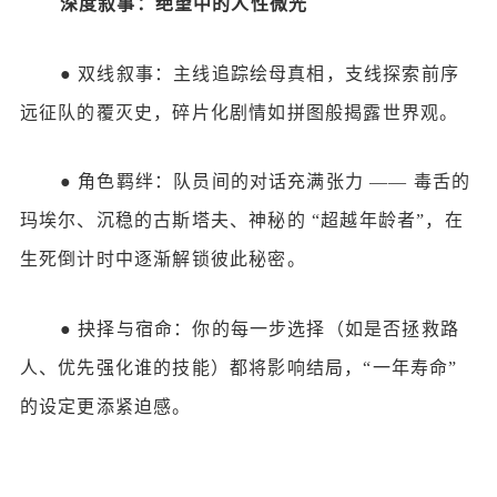
深度叙事：绝望中的人性微光
●
双线叙事：主线追踪绘母真相，支线探索前序
远征队的覆灭史，碎片化剧情如拼图般揭露世界观。
●
角色羁绊：队员间的对话充满张力
—— 毒舌的
玛埃尔、沉稳的古斯塔夫、神秘的 “超越年龄者”，在
生死倒计时中逐渐解锁彼此秘密。
●
抉择与宿命：你的每一步选择（如是否拯救路
人、优先强化谁的技能）都将影响结局，
“一年寿命”
的设定更添紧迫感。