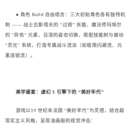
●
角色
自由组合：三大初始角色各有独特机
Build
制 —— 战士古斯塔夫的 “过荷” 充能、魔法师玛埃尔
的 “异色” 元素、吕涅的姿态切换，搭配技能树与被动
“灵光” 系统，打造专属战斗流派（如极限闪避流、元
素连锁流）。
美学盛宴：虚幻
引擎下的 “美好年代”
5
游戏以
世纪末法国 “美好年代”为灵感，结合超
19
现实主义风格，呈现油画般的视觉冲击：